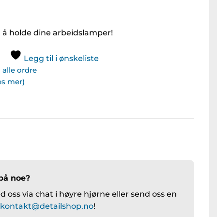
 å holde dine arbeidslamper!
Legg til i ønskeliste
alle ordre
Les mer)
på noe?
 oss via chat i høyre hjørne eller send oss en
å
kontakt@detailshop.no
!