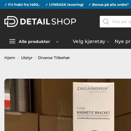
Skip
✓ Fri frakt fra 1490,-
✓ LYNRASK levering!
✓ Bonus på alle ordre*
to
Products
content
search
Velg kjøretøy
Nye p
Alle produkter
Hjem
/
Utstyr
/
Diverse Tilbehør