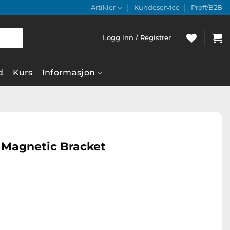
Artikler
Kundeservice
Proff/B2B
Logg inn / Registrer
d
Kurs
Informasjon
 Magnetic Bracket