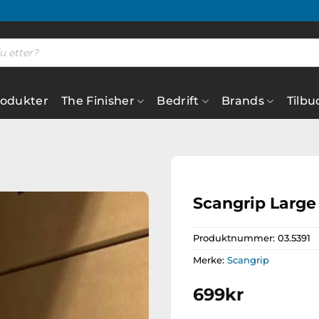
rodukter
The Finisher
Bedrift
Brands
Tilbu
Scangrip Large
Produktnummer:
03.5391
Legg til
ønskeliste
Merke:
Scangrip
699
kr