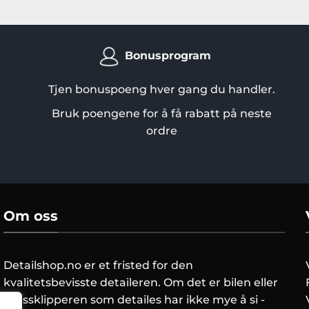
har
flere
varianter.
Bonusprogram
Alternativene
kan
Tjen bonuspoeng hver gang du handler.
velges
på
Bruk poengene for å få rabatt på neste
produktsiden
ordre
Om oss
Detailshop.no er et fristed for den
kvalitetsbevisste detaileren. Om det er bilen eller
gressklipperen som detailes har ikke mye å si -