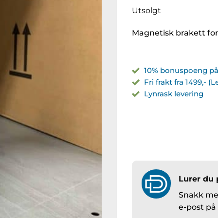
Utsolgt
Magnetisk brakett for
10% bonuspoeng på 
Fri frakt fra 1499,- (
Lynrask levering
Lurer du 
Snakk med
e-post p