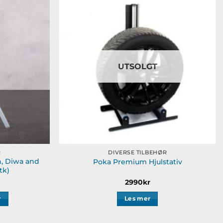
Legg til
Legg til
ønskeliste
ønskeliste
UTSOLGT
R
DIVERSE TILBEHØR
n, Diwa and
Poka Premium Hjulstativ
tk)
2990
kr
v
Les mer