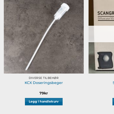
Legg til
ønskeliste
DIVERSE TILBEHØR
KCX Doseringsbeger
79
kr
Legg i handlekurv