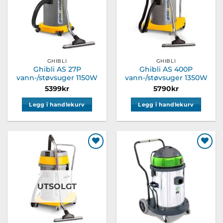
GHIBLI
GHIBLI
Ghibli AS 27P
Ghibli AS 400P
vann-/støvsuger 1150W
vann-/støvsuger 1350W
5399
kr
5790
kr
Legg i handlekurv
Legg i handlekurv
Legg til
Legg til
ønskeliste
ønskeliste
UTSOLGT