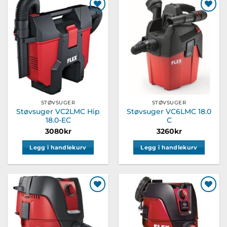
Legg til
Legg til
ønskeliste
ønskeliste
STØVSUGER
STØVSUGER
Støvsuger VC2LMC Hip
Støvsuger VC6LMC 18.0
18.0-EC
C
3080
kr
3260
kr
Legg i handlekurv
Legg i handlekurv
Legg til
Legg til
ønskeliste
ønskeliste