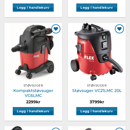
Legg i handlekurv
Legg i handlekurv
Legg til
Legg til
ønskeliste
ønskeliste
STØVSUGER
STØVSUGER
Kompaktstøvsuger
Støvsuger VC21LMC 20L
VC6LMC
2299
kr
3799
kr
Legg i handlekurv
Legg i handlekurv