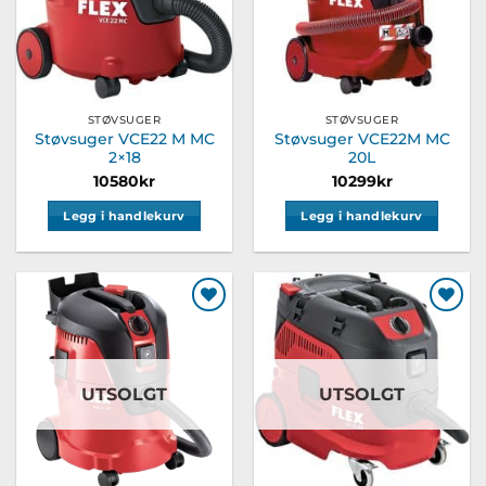
STØVSUGER
STØVSUGER
Støvsuger VCE22 M MC
Støvsuger VCE22M MC
2×18
20L
10580
kr
10299
kr
Legg i handlekurv
Legg i handlekurv
Legg til
Legg til
ønskeliste
ønskeliste
UTSOLGT
UTSOLGT