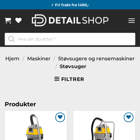
Skip
✓ Fri frakt fra 1490,-
to
content
Products
search
Hjem
/
Maskiner
/
Støvsugere og rensemaskiner
/
Støvsuger
FILTRER
Produkter
Legg til
Legg til
ønskeliste
ønskeliste