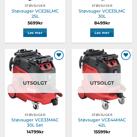
STØVSUGER
STØVSUGER
Støvsuger VCE26LMC
Støvsuger VCE33LMC
25L
30L
5699
kr
8499
kr
Les mer
Les mer
Legg til
Legg til
ønskeliste
ønskeliste
UTSOLGT
UTSOLGT
STØVSUGER
STØVSUGER
Støvsuger VCE33MAC
Støvsuger VCE44MAC
30L Set
42L
14799
kr
15599
kr