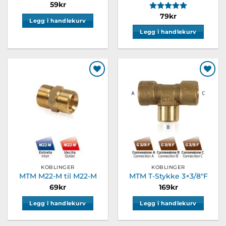
59
kr
Karakter:
5.0 av 5 m
79
kr
Legg i handlekurv
Legg i handlekurv
Legg til
Legg til
ønskeliste
ønskeliste
KOBLINGER
KOBLINGER
MTM M22-M til M22-M
MTM T-Stykke 3×3/8″F
69
kr
169
kr
Legg i handlekurv
Legg i handlekurv