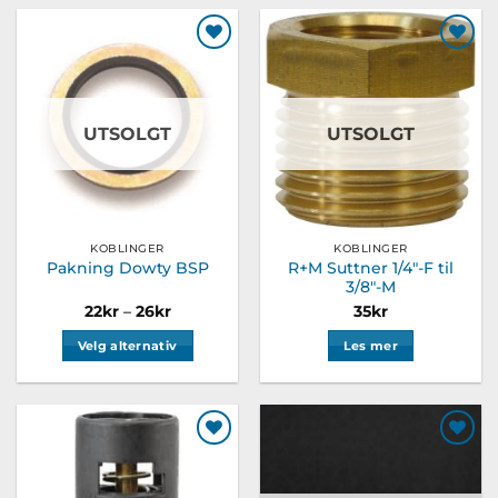
Legg til
Legg til
ønskeliste
ønskeliste
UTSOLGT
UTSOLGT
KOBLINGER
KOBLINGER
R+M Suttner 1/4″-F til
Pakning Dowty BSP
3/8″-M
Prisområde:
22
kr
–
26
kr
35
kr
22kr
til
Velg alternativ
Les mer
26kr
Dette
produktet
har
flere
Legg til
Legg til
varianter.
ønskeliste
ønskeliste
Alternativene