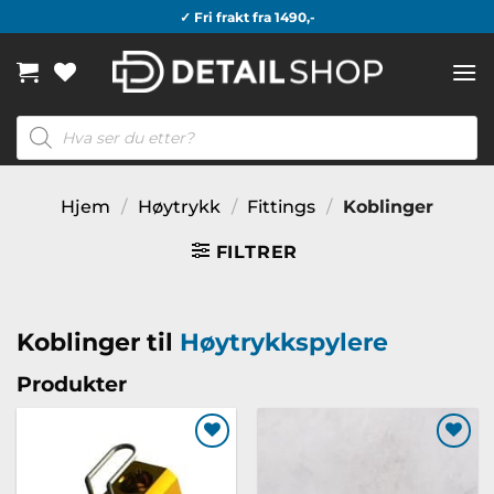
Skip
✓ Fri frakt fra 1490,-
to
content
Products
search
Hjem
/
Høytrykk
/
Fittings
/
Koblinger
FILTRER
Koblinger til
Høytrykkspylere
Produkter
Legg til
Legg til
ønskeliste
ønskeliste