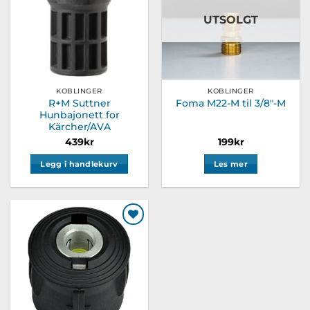
kan
UTSOLGT
velges
på
produktsiden
KOBLINGER
KOBLINGER
R+M Suttner
Foma M22-M til 3/8″-M
Hunbajonett for
Kärcher/AVA
439
kr
199
kr
Legg i handlekurv
Les mer
Legg til
ønskeliste