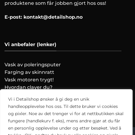
produktene som får jobben gjort hos oss!
E-post:
kontakt@detailshop.no
Vi anbefaler (lenker)
Vask av poleringsputer
Farging av skinnratt
Vask motoren trygt!
Hvordan clayer du?
Vi i Detailshop ønsker å gi deg en unik
Alle artikler
handleopplevelse hos oss. Til dette bruker vi cookies
og pixler. Noe av det trenger vi for at nettbutikken skal
fungere (handlekurv f. eks), mens andre gjør at du får
en personlig opplevelse under og etter besøket. Ved å
Copyright 2026 ©
Detailshop.no