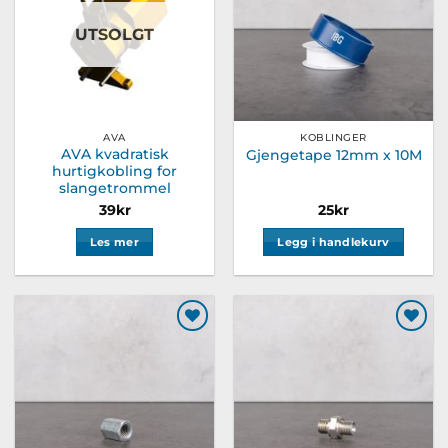
UTSOLGT
AVA
KOBLINGER
AVA kvadratisk
Gjengetape 12mm x 10M
hurtigkobling for
slangetrommel
39
kr
25
kr
Les mer
Legg i handlekurv
Legg til
Legg til
ønskeliste
ønskeliste