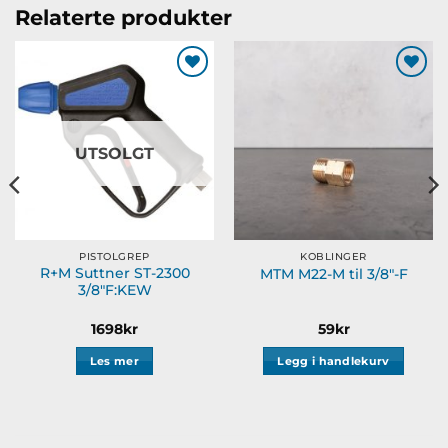
Relaterte produkter
Legg til
Legg til
ønskeliste
ønskeliste
UTSOLGT
PISTOLGREP
KOBLINGER
R+M Suttner ST-2300
MTM M22-M til 3/8″-F
3/8″F:KEW
1698
kr
59
kr
Les mer
Legg i handlekurv