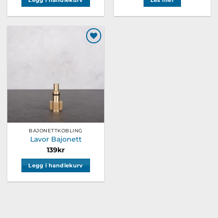
Legg i handlekurv
Les mer
Legg til
ønskeliste
BAJONETTKOBLING
Lavor Bajonett
139
kr
Legg i handlekurv