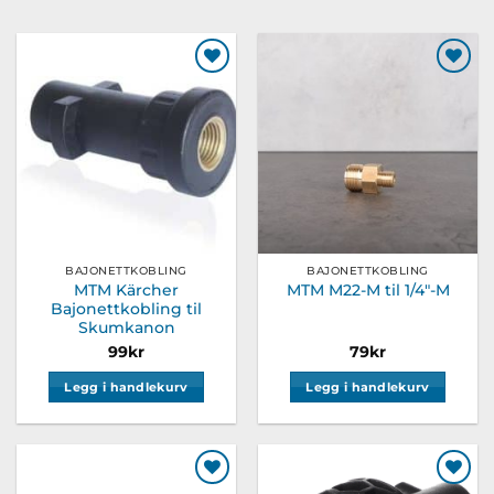
Legg til
Legg til
ønskeliste
ønskeliste
BAJONETTKOBLING
BAJONETTKOBLING
MTM Kärcher
MTM M22-M til 1/4″-M
Bajonettkobling til
Skumkanon
99
kr
79
kr
Legg i handlekurv
Legg i handlekurv