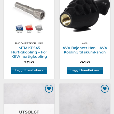
Legg til
Legg til
ønskeliste
ønskeliste
BAJONETTKOBLING
AVA
MTM KPS45
AVA Bajonett Han – AVA
Hurtigkobling – For
Kobling til skumkanon
KEW hurtigkobling
239
kr
249
kr
Legg i handlekurv
Legg i handlekurv
Legg til
Legg til
ønskeliste
ønskeliste
UTSOLGT