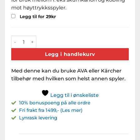
mot høyttrykksspyler.
Legg til for
29
kr
R+M Suttner Hunbajonett for Kärcher/AVA antall
Legg i handlekurv
Med denne kan du bruke AVA eller Kärcher
tilbehør med hvilken som helst annen spyler.
Legg til i ønskeliste
10% bonuspoeng på alle ordre
Fri frakt fra 1499,- (Les mer)
Lynrask levering