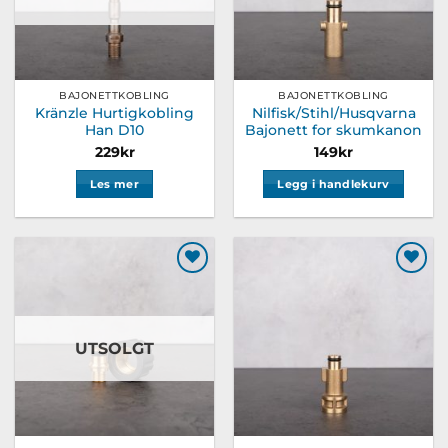
BAJONETTKOBLING
BAJONETTKOBLING
Kränzle Hurtigkobling
Nilfisk/Stihl/Husqvarna
Han D10
Bajonett for skumkanon
229
kr
149
kr
Les mer
Legg i handlekurv
Legg til
Legg til
ønskeliste
ønskeliste
UTSOLGT