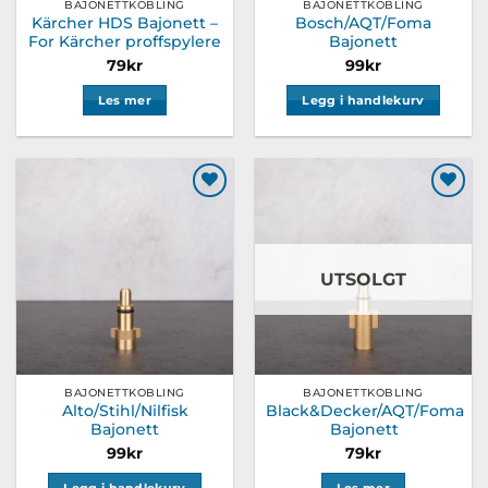
BAJONETTKOBLING
BAJONETTKOBLING
Kärcher HDS Bajonett –
Bosch/AQT/Foma
For Kärcher proffspylere
Bajonett
79
kr
99
kr
Les mer
Legg i handlekurv
Legg til
Legg til
ønskeliste
ønskeliste
UTSOLGT
BAJONETTKOBLING
BAJONETTKOBLING
Alto/Stihl/Nilfisk
Black&Decker/AQT/Foma
Bajonett
Bajonett
99
kr
79
kr