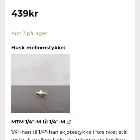
439
kr
Kun 3 på lager
Husk mellomstykke:
MTM 1/4"-M til 1/4"-M
1/4"-han til 1/4"-han skjøtestykke i forsinket stål
for bruk mellom f. eks skumkanon og kobling