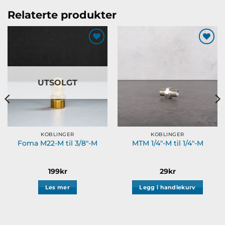
Relaterte produkter
Legg til
Legg til
ønskeliste
ønskeliste
UTSOLGT
KOBLINGER
KOBLINGER
Foma M22-M til 3/8″-M
MTM 1/4″-M til 1/4″-M
de:
199
kr
29
kr
Les mer
Legg i handlekurv