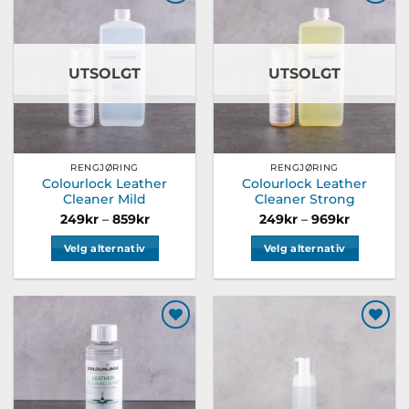
Legg til
Legg til
ønskeliste
ønskeliste
UTSOLGT
UTSOLGT
RENGJØRING
RENGJØRING
Colourlock Leather
Colourlock Leather
Cleaner Mild
Cleaner Strong
Prisområde:
Prisområ
249
kr
–
859
kr
249
kr
–
969
kr
249kr
249kr
til
til
Velg alternativ
Velg alternativ
859kr
969kr
Dette
Dette
produktet
produktet
har
har
flere
flere
Legg til
Legg til
varianter.
varianter.
ønskeliste
ønskeliste
Alternativene
Alternativene
kan
kan
velges
velges