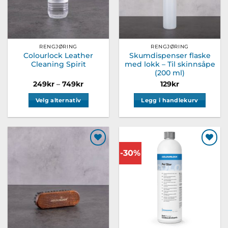
på
på
produktsiden
produktsiden
RENGJØRING
RENGJØRING
Colourlock Leather
Skumdispenser flaske
Cleaning Spirit
med lokk – Til skinnsåpe
(200 ml)
Prisområde:
249
kr
–
749
kr
129
kr
249kr
til
Velg alternativ
Legg i handlekurv
749kr
Dette
produktet
har
flere
-30%
Legg til
Legg til
varianter.
ønskeliste
ønskeliste
Alternativene
kan
velges
på
produktsiden