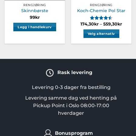
RENGJØRING
RENGJØRING
Skinnbørste
Koch-Chemie Pol Star
99
kr
Karakter:
4.7 av 5 m
Prisom
174,30
kr
–
559,30
kr
Legg i handlekurv
174,30
til
Velg alternativ
559,30
Dette
produktet
har
flere
varianter.
Rask levering
Alternativene
kan
velges
Levering 0-3 dager fra bestilling
på
Levering samme dag ved henting på
produktsiden
Pickup Point i Oslo 08:00-17:00
hverdager
Bonusprogram