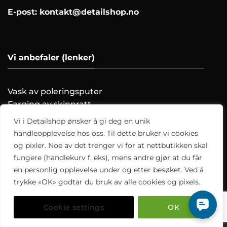
E-post:
kontakt@detailshop.no
Vi anbefaler (lenker)
Vask av poleringsputer
Farging av skinnratt
Vask motoren trygt!
Vi i Detailshop ønsker å gi deg en unik
Hvordan clayer du?
handleopplevelse hos oss. Til dette bruker vi cookies
og pixler. Noe av det trenger vi for at nettbutikken skal
Alle artikler
fungere (handlekurv f. eks), mens andre gjør at du får
en personlig opplevelse under og etter besøket. Ved å
trykke «OK» godtar du bruk av alle cookies og pixels.
Cookie settings
OK
Copyright 2026 ©
Detailshop.no