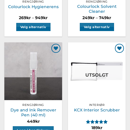
RENGJØRING
RENGJØRING
Colourlock Solvent
Colourlock Hygienerens
Cleaner
Prisområde:
Prisområ
269
kr
–
949
kr
249
kr
–
749
kr
269kr
249kr
til
til
Velg alternativ
Velg alternativ
949kr
749kr
Dette
Dette
produktet
produktet
har
har
flere
flere
Legg til
Legg til
varianter.
varianter.
ønskeliste
ønskeliste
Alternativene
Alternativene
kan
kan
UTSOLGT
velges
velges
på
på
produktsiden
produktsiden
RENGJØRING
INTERIØR
Dye and Ink Remover
KCX Interior Scrubber
Pen (40 ml)
449
kr
Karakter:
5.0 av 5 m
189
kr