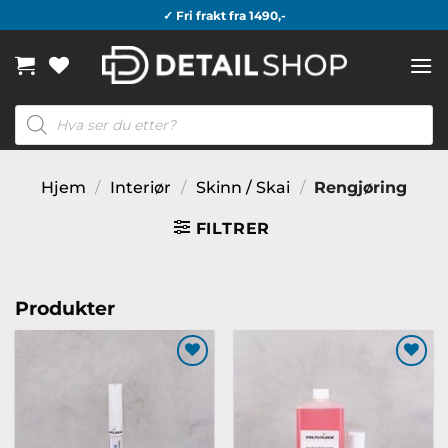
Skip
✓ Fri frakt fra 1490,-
to
content
Products
search
Hjem
/
Interiør
/
Skinn / Skai
/
Rengjøring
FILTRER
Produkter
Legg til
Legg til
ønskeliste
ønskeliste