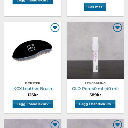
Legg i handlekurv
Les mer
Legg til
Legg til
ønskeliste
ønskeliste
BØRSTER
RENGJØRING
KCX Leather Brush
GLD Pen 40 ml (40 ml)
125
kr
589
kr
Legg i handlekurv
Legg i handlekurv