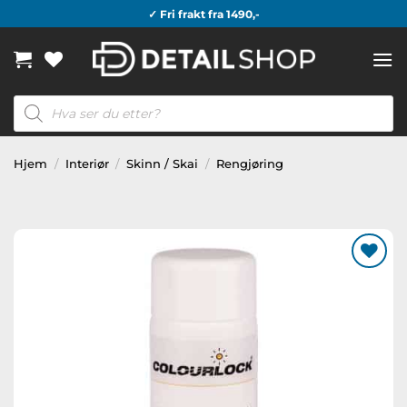
Skip
✓ Fri frakt fra 1490,-
to
content
Products
search
Hjem
/
Interiør
/
Skinn / Skai
/
Rengjøring
Legg til
ønskeliste