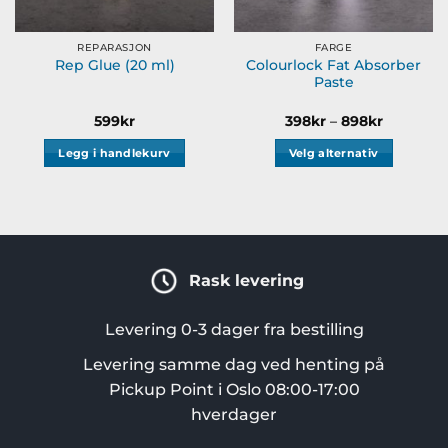
REPARASJON
FARGE
Colourlock Fat Absorber
Rep Glue (20 ml)
Paste
Prisområ
599
kr
398
kr
–
898
kr
398kr
til
Legg i handlekurv
Velg alternativ
898kr
Dette
produktet
har
flere
varianter.
Rask levering
Alternativene
kan
velges
Levering 0-3 dager fra bestilling
på
Levering samme dag ved henting på
produktsiden
Pickup Point i Oslo 08:00-17:00
hverdager