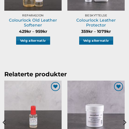
REPARASJON
BESKYTTELSE
Colourlock Old Leather
Colourlock Leather
Softener
Protector
åde:
Prisområde:
Prisområ
429
kr
–
959
kr
359
kr
–
1079
kr
429kr
359kr
til
til
Velg alternativ
Velg alternativ
959kr
1079kr
Dette
Dette
produktet
produktet
har
har
flere
flere
varianter.
varianter.
Relaterte produkter
Alternativene
Alternativene
kan
kan
velges
velges
Legg til
Legg til
på
på
ønskeliste
ønskeliste
produktsiden
produktsiden