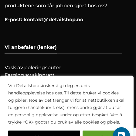
produktene som får jobben gjort hos oss!
E-post:
kontakt@detailshop.no
Vi anbefaler (lenker)
Vask av poleringsputer
Farging av skinnratt
Vask motoren trygt!
Vi i Detailshop ønsker å gi deg en unik
Hvordan clayer du?
handleopplevelse hos oss. Til dette bruker vi cookies
og pixler. Noe av det trenger vi for at nettbutikken skal
Alle artikler
fungere (handlekurv f. eks), mens andre gjør at du får
en personlig opplevelse under og etter besøket. Ved å
trykke «OK» godtar du bruk av alle cookies og pixels.