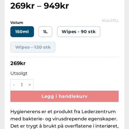
Prisområde:
269
kr
–
949
kr
269kr
til
NULLSTILL
Volum
949kr
150ml
1L
Wipes - 90 stk
Wipes - 120 stk
269
kr
Utsolgt
Colourlock Hygienerens antall
Legg i handlekurv
Hygienerens er et produkt fra Lederzentrum
med bakterie- og virusdrepende egenskaper.
Det er trygt å brukt på overflatene i interiøret,