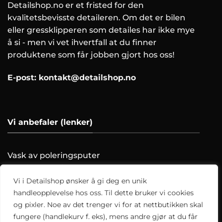
Detailshop.no er et fristed for den
kvalitetsbevisste detaileren. Om det er bilen
eller gressklipperen som detailes har ikke mye
å si - men vi vet ihvertfall at du finner
produktene som får jobben gjort hos oss!
E-post:
kontakt@detailshop.no
Vi anbefaler (lenker)
Vask av poleringsputer
Farging av skinnratt
Vask motoren trygt!
Vi i Detailshop ønsker å gi deg en unik
Hvordan clayer du?
handleopplevelse hos oss. Til dette bruker vi cookies
og pixler. Noe av det trenger vi for at nettbutikken skal
Alle artikler
fungere (handlekurv f. eks), mens andre gjør at du får