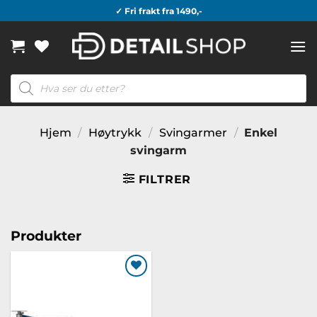
Skip
✓ Fri frakt fra 1490,-
to
content
Products
search
Hjem
/
Høytrykk
/
Svingarmer
/
Enkel
svingarm
FILTRER
Produkter
Legg til
ønskeliste