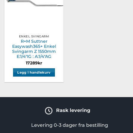
ENKEL SVINGARM
R+M Suttner
Easywash365+ Enkel
Svingarm Z 1550mm
E:1/4″IG : A:1/4″AG
17289
kr
Legg i handlekurv
Rask levering
Levering 0-3 dager fra bestilling