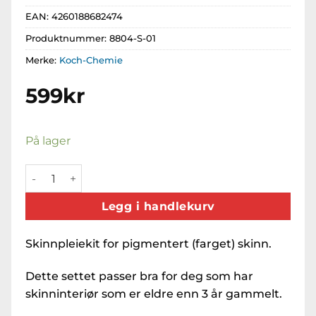
EAN:
4260188682474
Produktnummer:
8804-S-01
Merke:
Koch-Chemie
599
kr
På lager
Smooth Leather Care Set antall
Legg i handlekurv
Skinnpleiekit for pigmentert (farget) skinn.
Dette settet passer bra for deg som har
skinninteriør som er eldre enn 3 år gammelt.