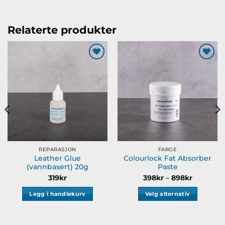
Relaterte produkter
Legg til
Legg til
ønskeliste
ønskeliste
REPARASJON
FARGE
Leather Glue
Colourlock Fat Absorber
(vannbasert) 20g
Paste
åde:
Prisområ
319
kr
398
kr
–
898
kr
398kr
til
Legg i handlekurv
Velg alternativ
898kr
Dette
produktet