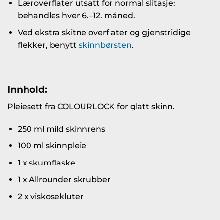
Læroverflater utsatt for normal slitasje:
behandles hver 6.–12. måned.
Ved ekstra skitne overflater og gjenstridige
flekker, benytt
skinnbørsten
.
Innhold:
Pleiesett fra COLOURLOCK for glatt skinn.
250 ml mild skinnrens
100 ml skinnpleie
1 x skumflaske
1 x Allrounder skrubber
2 x viskosekluter