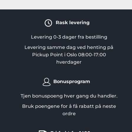
har
flere
varianter.
Rask levering
Alternativene
kan
velges
Levering 0-3 dager fra bestilling
på
Levering samme dag ved henting på
produktsiden
Pickup Point i Oslo 08:00-17:00
hverdager
Bonusprogram
Tjen bonuspoeng hver gang du handler.
Bruk poengene for å få rabatt på neste
ordre