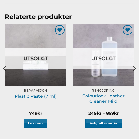
har
flere
varianter.
Relaterte produkter
Alternativene
kan
velges
Legg til
Legg til
på
ønskeliste
ønskeliste
produktsiden
UTSOLGT
UTSOLGT
REPARASJON
RENGJØRING
Colourlock Leather
Plastic Paste (7 ml)
Cleaner Mild
Prisområ
749
kr
249
kr
–
859
kr
249kr
til
Les mer
Velg alternativ
859kr
Dette
produktet