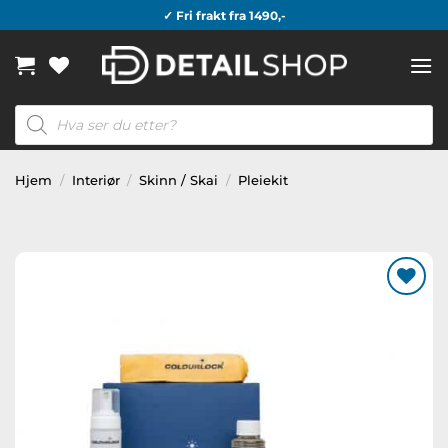
Skip
✓ Fri frakt fra 1490,-
to
content
Products
search
Hjem
/
Interiør
/
Skinn / Skai
/
Pleiekit
Legg til
ønskeliste