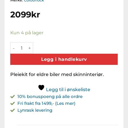
Merke:
Colourlock
2099
kr
Kun 4 på lager
Classic Car Care Kit (Oldtimer) antall
Legg i handlekurv
Pleiekit for eldre biler med skinninteriør.
Legg til i ønskeliste
10% bonuspoeng på alle ordre
Fri frakt fra 1499,- (Les mer)
Lynrask levering