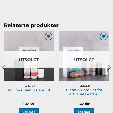
Relaterte produkter
Legg til
Legg til
ønskeliste
ønskeliste
UTSOLGT
UTSOLGT
PLEIEKIT
PLEIEKIT
Clean & Care Set for
Aniline Clean & Care Kit
Artificial Leather
649
kr
649
kr
Les mer
Les mer