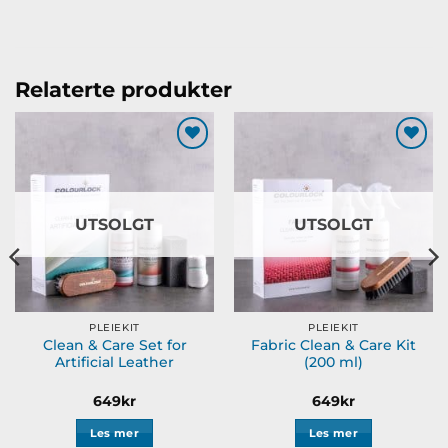
Relaterte produkter
Legg til
Legg til
ønskeliste
ønskeliste
UTSOLGT
UTSOLGT
PLEIEKIT
PLEIEKIT
Clean & Care Set for
Fabric Clean & Care Kit
Artificial Leather
(200 ml)
649
kr
649
kr
Les mer
Les mer