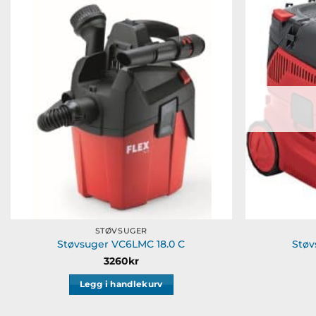
Legg til
ønskeliste
STØVSUGER
Støvsuger VC6LMC 18.0 C
Støv
3260
kr
Legg i handlekurv