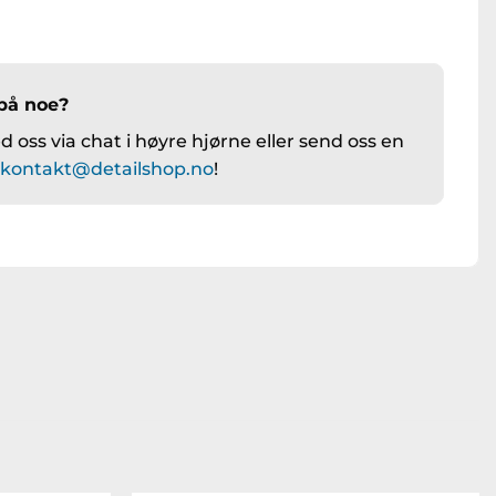
på noe?
 oss via chat i høyre hjørne eller send oss en
å
kontakt@detailshop.no
!