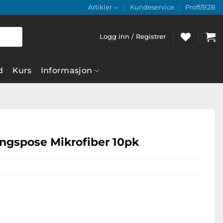
Artikler
Kundeservice
Proff/B2B
Logg inn / Registrer
d
Kurs
Informasjon
ngspose Mikrofiber 10pk