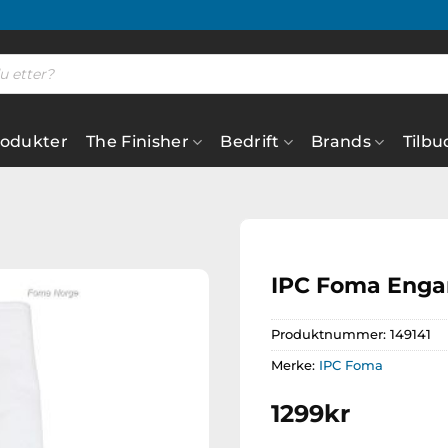
rodukter
The Finisher
Bedrift
Brands
Tilbu
IPC Foma Enga
Produktnummer:
149141
Legg til
ønskeliste
Merke:
IPC Foma
1299
kr