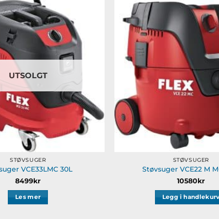
Legg til
ønskeliste
UTSOLGT
STØVSUGER
STØVSUGER
suger VCE33LMC 30L
Støvsuger VCE22 M M
8499
kr
10580
kr
Les mer
Legg i handlekur