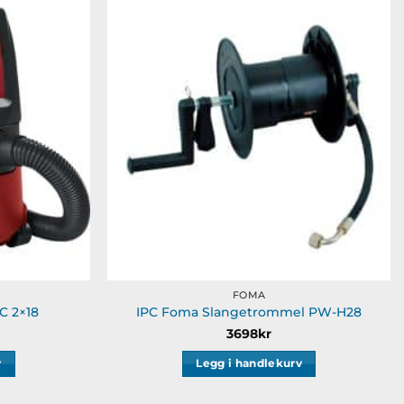
Legg til
Legg til
ønskeliste
ønskeliste
FOMA
C 2×18
IPC Foma Slangetrommel PW-H28
3698
kr
v
Legg i handlekurv