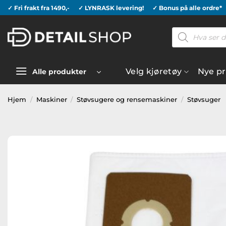
Skip
✓ Fri frakt fra 1490,-
✓ LYNRASK levering!
✓ Bonus på alle ordre*
to
Products
content
search
Velg kjøretøy
Nye p
Alle produkter
Hjem
/
Maskiner
/
Støvsugere og rensemaskiner
/
Støvsuger