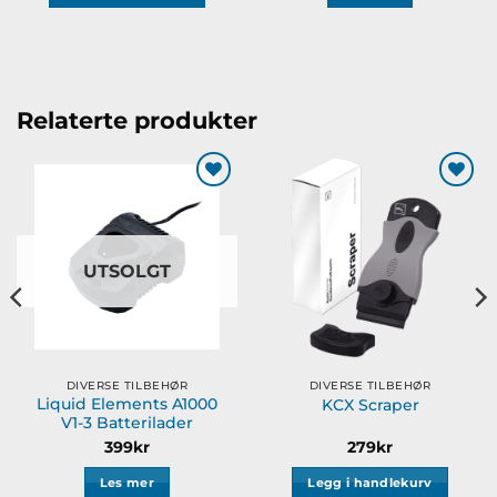
Relaterte produkter
Legg til
Legg til
ønskeliste
ønskeliste
UTSOLGT
DIVERSE TILBEHØR
DIVERSE TILBEHØR
Liquid Elements A1000
KCX Scraper
V1-3 Batterilader
399
kr
279
kr
Les mer
Legg i handlekurv