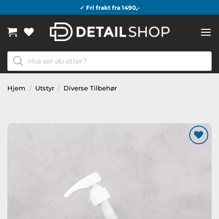
Skip
✓ Fri frakt fra 1490,-
to
content
Products
search
Hjem
/
Utstyr
/
Diverse Tilbehør
Legg til
ønskeliste