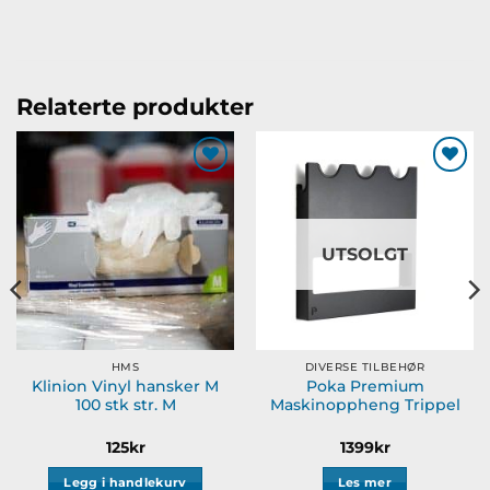
Relaterte produkter
Legg til
Legg til
ønskeliste
ønskeliste
UTSOLGT
HMS
DIVERSE TILBEHØR
Klinion Vinyl hansker M
Poka Premium
100 stk str. M
Maskinoppheng Trippel
125
kr
1399
kr
Legg i handlekurv
Les mer