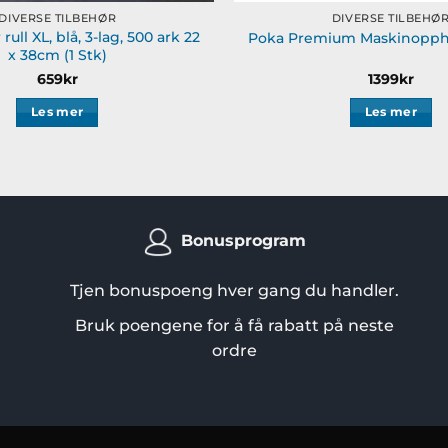
DIVERSE TILBEHØR
DIVERSE TILBEHØ
rull XL, blå, 3-lag, 500 ark 22
Poka Premium Maskinopph
x 38cm (1 Stk)
659
kr
1399
kr
Les mer
Les mer
Bonusprogram
Tjen bonuspoeng hver gang du handler.
Bruk poengene for å få rabatt på neste
ordre