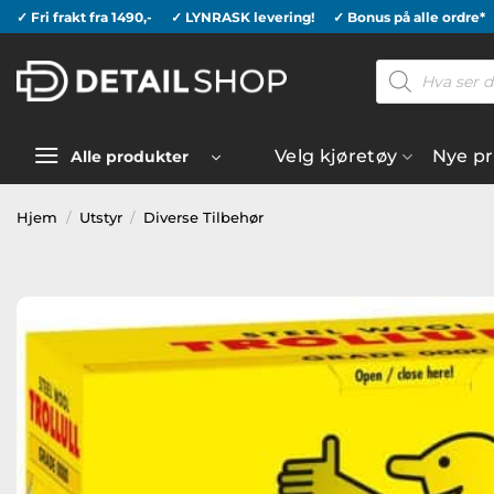
Skip
✓ Fri frakt fra 1490,-
✓ LYNRASK levering!
✓ Bonus på alle ordre*
to
Products
content
search
Velg kjøretøy
Nye p
Alle produkter
Hjem
/
Utstyr
/
Diverse Tilbehør