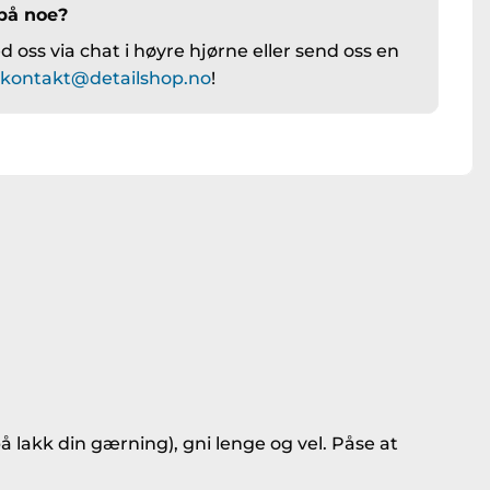
på noe?
 oss via chat i høyre hjørne eller send oss en
å
kontakt@detailshop.no
!
å lakk din gærning), gni lenge og vel. Påse at