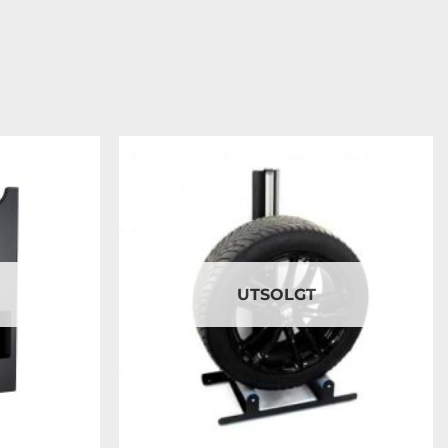
Legg til
Legg til
ønskeliste
ønskeliste
UTSOLGT