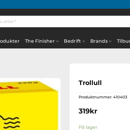
rodukter
The Finisher
Bedrift
Brands
Tilbu
Trollull
Produktnummer:
410403
Legg til
ønskeliste
319
kr
På lager