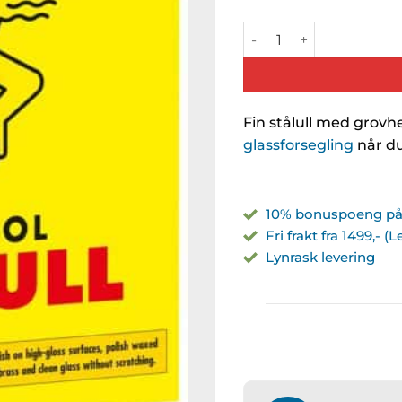
Trollull antall
Fin stålull med grov
glassforsegling
når du
10% bonuspoeng på 
Fri frakt fra 1499,- (
Lynrask levering