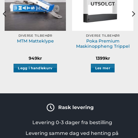
UTSOLGT
DIVERSE TILBEHØR
DIVERSE TILBEHØR
Poka Premium
MTM Matteklype
Maskinoppheng Trippel
949
kr
1399
kr
Legg i handlekurv
Les mer
Rask levering
Levering 0-3 dager fra bestilling
Levering samme dag ved henting på