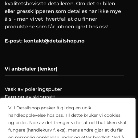
kvalitetsbevisste detaileren. Om det er bilen
eller gressklipperen som detailes har ikke mye
å si - men vi vet ihvertfall at du finner
produktene som får jobben gjort hos oss!
E-post:
kontakt@detailshop.no
Vi anbefaler (lenker)
Vask av poleringsputer
Farging av skinnratt
Vask motoren trygt!
Vi i Detailshop ønsker å gi deg en unik
Hvordan clayer du?
handleopplevelse hos oss. Til dette bruker vi cookies
og pixler. Noe av det trenger vi for at nettbutikken skal
Alle artikler
fungere (handlekurv f. eks), mens andre gjør at du får
en personlig opplevelse under og etter besøket. Ved å