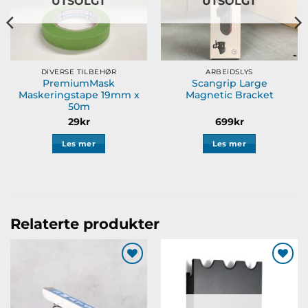
UTSOLGT
UTSOLGT
DIVERSE TILBEHØR
ARBEIDSLYS
PremiumMask
Scangrip Large
Maskeringstape 19mm x
Magnetic Bracket
50m
29
kr
699
kr
Les mer
Les mer
Relaterte produkter
Legg til
Legg til
ønskeliste
ønskeliste