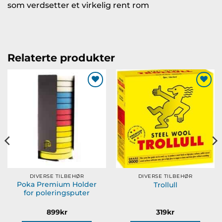
som verdsetter et virkelig rent rom
Relaterte produkter
Legg til
Legg til
ønskeliste
ønskeliste
DIVERSE TILBEHØR
DIVERSE TILBEHØR
Poka Premium Holder
Trollull
for poleringsputer
899
kr
319
kr