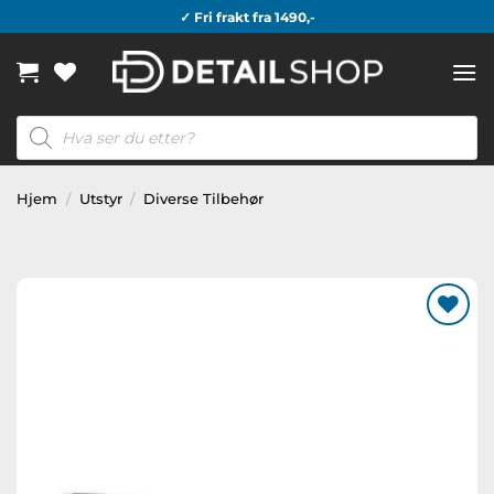
Skip
✓ Fri frakt fra 1490,-
to
content
Products
search
Hjem
/
Utstyr
/
Diverse Tilbehør
Legg til
ønskeliste