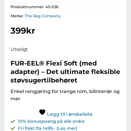
Produktnummer:
45-026
Merke:
The Rag Company
399
kr
Utsolgt
FUR-EEL® Flexi Soft (med
adapter) – Det ultimate fleksible
støvsugertilbehøret
Enkel rengjøring for trange rom, bilinteriør og
mer
Legg til i ønskeliste
10% bonuspoeng på alle ordre
Fri frakt fra 1499,- (Les mer)