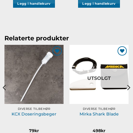
Legg i handlekurv
Legg i handlekurv
Relaterte produkter
Legg til
Legg til
ønskeliste
ønskeliste
UTSOLGT
DIVERSE TILBEHØR
DIVERSE TILBEHØR
KCX Doseringsbeger
Mirka Shark Blade
79
kr
498
kr