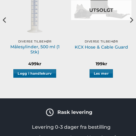
UTSOLGT
DIVERSE TILBEHØR
DIVERSE TILBEHØR
Målesylinder, 500 ml (1
KCX Hose & Cable Guard
Stk)
499
kr
199
kr
Legg i handlekurv
Les mer
Rask levering
Levering 0-3 dager fra bestilling