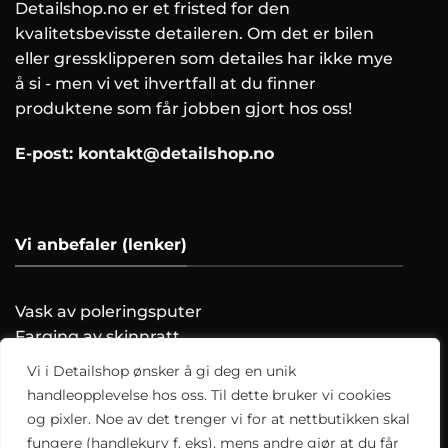
Detailshop.no er et fristed for den
kvalitetsbevisste detaileren. Om det er bilen
eller gressklipperen som detailes har ikke mye
å si - men vi vet ihvertfall at du finner
produktene som får jobben gjort hos oss!
E-post:
kontakt@detailshop.no
Vi anbefaler (lenker)
Vask av poleringsputer
Farging av skinnratt
Vask motoren trygt!
Vi i Detailshop ønsker å gi deg en unik
Hvordan clayer du?
handleopplevelse hos oss. Til dette bruker vi cookies
og pixler. Noe av det trenger vi for at nettbutikken skal
Alle artikler
fungere (handlekurv f. eks), mens andre gjør at du får