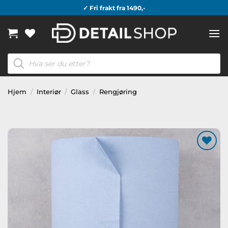
Skip
✓ Fri frakt fra 1490,-
to
content
Products
search
Hjem
/
Interiør
/
Glass
/
Rengjøring
Legg til
ønskeliste