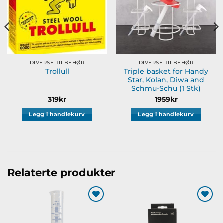
DIVERSE TILBEHØR
DIVERSE TILBEHØR
Triple basket for Handy
Trollull
Star, Kolan, Diwa and
Schmu-Schu (1 Stk)
319
kr
1959
kr
Legg i handlekurv
Legg i handlekurv
Relaterte produkter
Legg til
Legg til
ønskeliste
ønskeliste