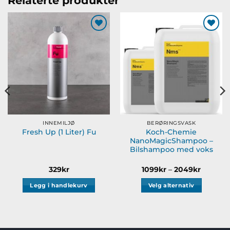
Relaterte produkter
Alternativene
kan
velges
Legg til
Legg til
på
ønskeliste
ønskeliste
produktsiden
INNEMILJØ
BERØRINGSVASK
Koch-Chemie
Fresh Up (1 Liter) Fu
NanoMagicShampoo –
Bilshampoo med voks
Prisomr
329
kr
1099
kr
–
2049
kr
1099kr
til
Legg i handlekurv
Velg alternativ
2049kr
Dette
produktet
har
flere