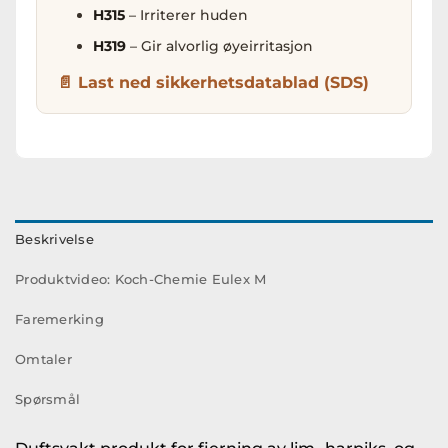
H315
– Irriterer huden
H319
– Gir alvorlig øyeirritasjon
Last ned sikkerhetsdatablad (SDS)
Beskrivelse
Produktvideo: Koch-Chemie Eulex M
Faremerking
Omtaler
Spørsmål