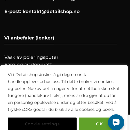
E-post:
kontakt@detailshop.no
Vi anbefaler (lenker)
Vask av poleringsputer
Farging av skinnratt
Vask motoren trygt!
Vi i Detailshop ønsker å gi deg en unik
Hvordan clayer du?
handleopplevelse hos oss. Til dette bruker vi cookies
og pixler. Noe av det trenger vi for at nettbutikken skal
Alle artikler
fungere (handlekurv f. eks), mens andre gjør at du får
en personlig opplevelse under og etter besøket. Ved å
trykke «OK» godtar du bruk av alle cookies og pixels.
Copyright 2026 ©
Detailshop.no
Cookie settings
OK