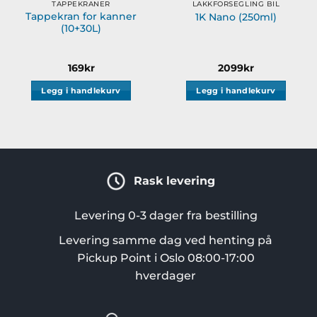
TAPPEKRANER
LAKKFORSEGLING BIL
Tappekran for kanner
1K Nano (250ml)
(10+30L)
åde:
169
kr
2099
kr
Legg i handlekurv
Legg i handlekurv
Rask levering
Levering 0-3 dager fra bestilling
Levering samme dag ved henting på
Pickup Point i Oslo 08:00-17:00
hverdager