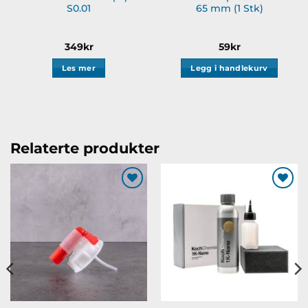
S0.01
65 mm (1 Stk)
349
kr
59
kr
Les mer
Legg i handlekurv
Relaterte produkter
Legg til
Legg til
ønskeliste
ønskeliste