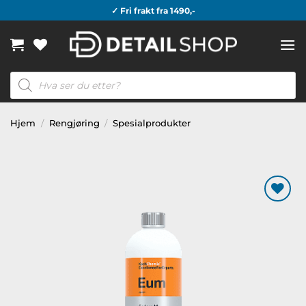
Skip
✓ Fri frakt fra 1490,-
to
content
Products
search
Hjem
/
Rengjøring
/
Spesialprodukter
Legg til
ønskeliste