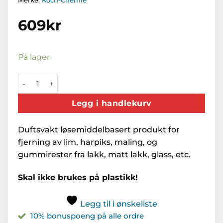
Merke:
Koch-Chemie
609
kr
På lager
EULEX M (1 Liter) Eum antall
Legg i handlekurv
Duftsvakt løsemiddelbasert produkt for
fjerning av lim, harpiks, maling, og
gummirester fra lakk, matt lakk, glass, etc.
Skal ikke brukes på plastikk!
Legg til i ønskeliste
10% bonuspoeng på alle ordre