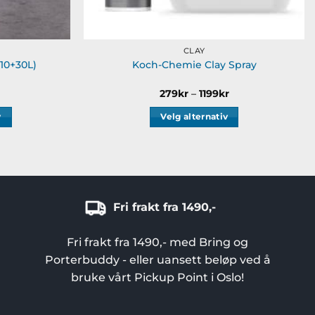
CLAY
10+30L)
Koch-Chemie Clay Spray
Prisområde:
279
kr
–
1199
kr
279kr
til
v
Velg alternativ
1199kr
Dette
produktet
har
flere
varianter.
Fri frakt fra 1490,-
Alternativene
kan
Fri frakt fra 1490,- med Bring og
velges
Porterbuddy - eller uansett beløp ved å
på
bruke vårt Pickup Point i Oslo!
produktsiden