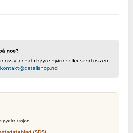
på noe?
 oss via chat i høyre hjørne eller send oss en
å
kontakt@detailshop.no
!
ig øyeirritasjon
hetsdatablad (SDS)