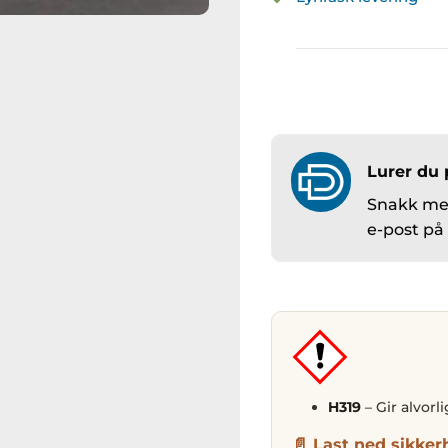
Lurer du 
Snakk med
e-post p
H319
– Gir alvorl
Last ned sikker