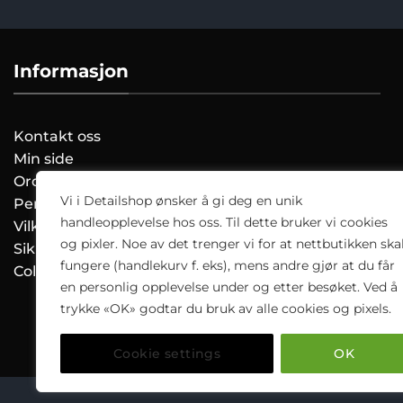
Informasjon
Kontakt oss
Min side
Ordreoversikt
Vi i Detailshop ønsker å gi deg en unik
Personvernerklæring
handleopplevelse hos oss. Til dette bruker vi cookies
Vilkår og Betingelser
og pixler. Noe av det trenger vi for at nettbutikken ska
Sikkerhetsdatablad
fungere (handlekurv f. eks), mens andre gjør at du får
Colourlock.no
en personlig opplevelse under og etter besøket. Ved å
trykke «OK» godtar du bruk av alle cookies og pixels.
Cookie settings
OK