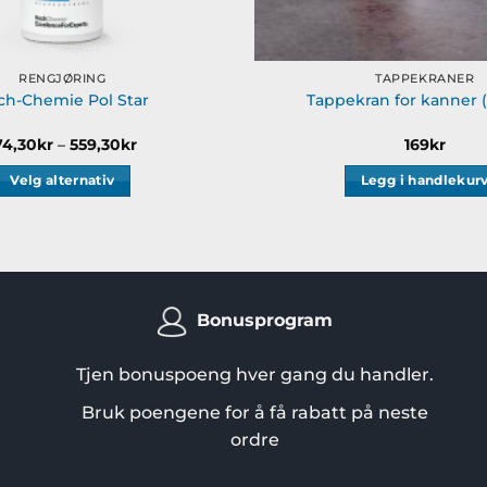
RENGJØRING
TAPPEKRANER
ch-Chemie Pol Star
Tappekran for kanner (
Prisområde:
74,30
kr
–
559,30
kr
169
kr
174,30kr
til
Velg alternativ
Legg i handlekur
559,30kr
Dette
produktet
har
flere
varianter.
Bonusprogram
Alternativene
kan
Tjen bonuspoeng hver gang du handler.
velges
på
Bruk poengene for å få rabatt på neste
produktsiden
ordre