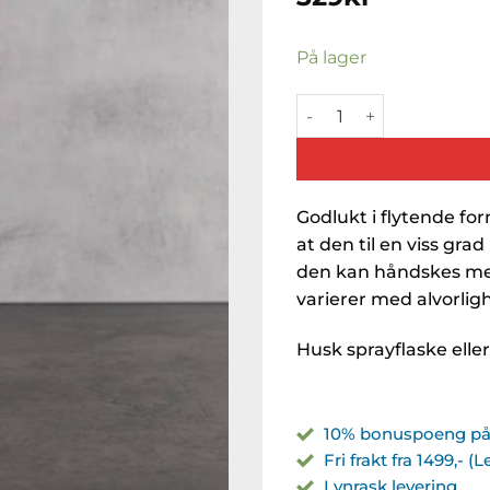
På lager
Fresh Up (1 Liter) Fu anta
Godlukt i flytende for
at den til en viss grad
den kan håndskes med
varierer med alvorlig
Husk sprayflaske eller
10% bonuspoeng på 
Fri frakt fra 1499,- (
Lynrask levering