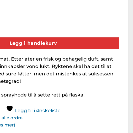
ll
Legg i handlekurv
mat. Etterlater en frisk og behagelig duft, samt
 innkapsler vond lukt. Ryktene skal ha det til at
 sure føtter, men det mistenkes at suksessen
hetsgrad!
 sprayhode til å sette rett på flaska!
Legg til i ønskeliste
alle ordre
Les mer)