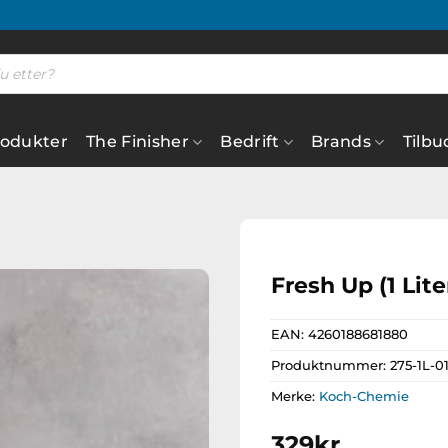
rodukter
The Finisher
Bedrift
Brands
Tilbu
Fresh Up (1 Lite
EAN:
4260188681880
Legg til
ønskeliste
Produktnummer:
275-1L-0
Merke:
Koch-Chemie
329
kr