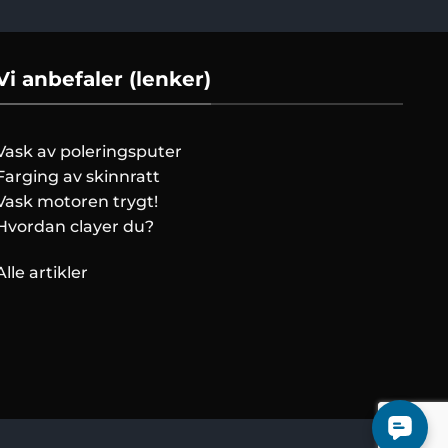
Vi anbefaler (lenker)
Vask av poleringsputer
Farging av skinnratt
Vask motoren trygt!
Hvordan clayer du?
Alle artikler