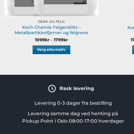
DEKK OG FELG
Koch-Chemie Felgenblitz –
Ko
Metallpartikkelfjerner og felgrens
Prisområde:
1099
kr
–
1799
kr
1
1099kr
til
Velg alternativ
1799kr
Dette
produktet
har
flere
varianter.
Rask levering
Alternativene
kan
Levering 0-3 dager fra bestilling
velges
på
Levering samme dag ved henting på
produktsiden
Pickup Point i Oslo 08:00-17:00 hverdager