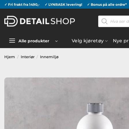
Skip
✓ Fri frakt fra 1490,-
✓ LYNRASK levering!
✓ Bonus på alle ordre*
to
Products
content
search
Velg kjøretøy
Nye p
Alle produkter
Hjem
/
Interiør
/
Innemiljø