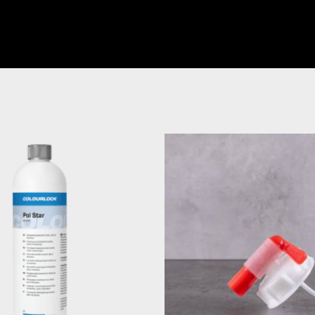
Legg til
ønskeliste