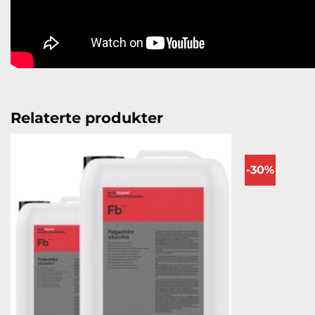
Relaterte produkter
-30%
Legg til
ønskeliste