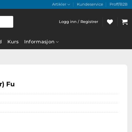
Artikler
Kundeservice
Proff/B2B
Logg inn / Registrer
d
Kurs
Informasjon
r) Fu
1