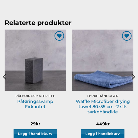
Relaterte produkter
Legg til
Legg til
ønskeliste
ønskeliste
PÅFØRINGSMATERIELL
TØRKEHÅNDKLÆR
Påføringssvamp
Waffle Microfiber drying
Firkantet
towel 80×55 cm -2 stk
tørkehåndkle
29
kr
449
kr
Legg i handlekurv
Legg i handlekurv