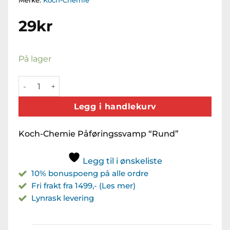
Merke:
Koch-Chemie
29
kr
På lager
Påføringssvamp Rund antall
Legg i handlekurv
Koch-Chemie Påføringssvamp “Rund”
Legg til i ønskeliste
10% bonuspoeng på alle ordre
Fri frakt fra 1499,- (Les mer)
Lynrask levering