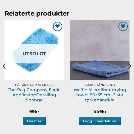
Relaterte produkter
Legg til
Legg til
ønskeliste
ønskeliste
UTSOLGT
PÅFØRINGSMATERIELL
TØRKEHÅNDKLÆR
The Rag Company Eagle
Waffle Microfiber drying
Applicator/Detailing
towel 80×55 cm -2 stk
Sponge
tørkehåndkle
råde:
99
kr
449
kr
Les mer
Legg i handlekurv