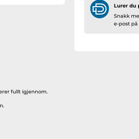
Lurer du 
Snakk med
e-post p
rer fullt igjennom.
n.