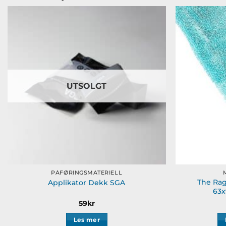
Legg til
ønskeliste
UTSOLGT
PÅFØRINGSMATERIELL
The Ra
Applikator Dekk SGA
63x
59
kr
Les mer