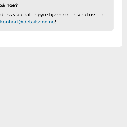
på noe?
 oss via chat i høyre hjørne eller send oss en
å
kontakt@detailshop.no
!