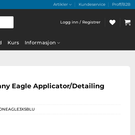
Artikler
Kundeservice
Proff/B2B
Logg inn / Registrer
d
Kurs
Informasjon
y Eagle Applicator/Detailing
PONEAGLE3X5BLU