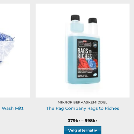
Legg til
Legg til
ønskeliste
ønskeliste
MIKROFIBERVASKEMIDDEL
 Wash Mitt
The Rag Company Rags to Riches
Prisområde:
379
kr
–
998
kr
379kr
til
Velg alternativ
998kr