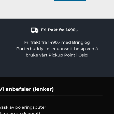
Dette
produktet
har
flere
varianter.
Fri frakt fra 1490,-
Alternativene
kan
Fri frakt fra 1490,- med Bring og
velges
Porterbuddy - eller uansett beløp ved å
på
bruke vårt Pickup Point i Oslo!
produktsiden
Vi anbefaler (lenker)
Vask av poleringsputer
Farging av skinnratt