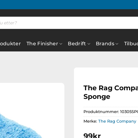
rodukter
The Finisher
Bedrift
Brands
Tilbu
The Rag Compan
Sponge
Legg til
ønskeliste
Produktnummer:
10305S
Merke:
The Rag Company
99
kr