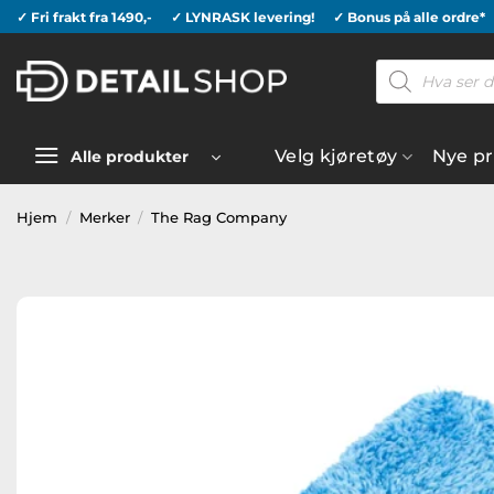
Skip
✓ Fri frakt fra 1490,-
✓ LYNRASK levering!
✓ Bonus på alle ordre*
to
Products
content
search
Velg kjøretøy
Nye p
Alle produkter
Hjem
/
Merker
/
The Rag Company