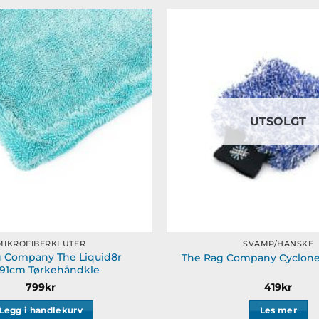
Legg til
ønskeliste
UTSOLGT
MIKROFIBERKLUTER
SVAMP/HANSKE
g Company The Liquid8r
The Rag Company Cyclone
91cm Tørkehåndkle
799
kr
419
kr
Legg i handlekurv
Les mer