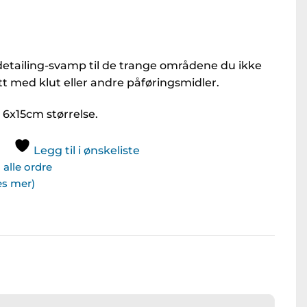
etailing-svamp til de trange områdene du ikke
ett med klut eller andre påføringsmidler.
6x15cm størrelse.
Legg til i ønskeliste
alle ordre
Les mer)