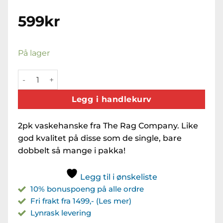
599
kr
På lager
The Rag Company Cyclone Combo Svart/Blå antall
Legg i handlekurv
2pk vaskehanske fra The Rag Company. Like
god kvalitet på disse som de single, bare
dobbelt så mange i pakka!
Legg til i ønskeliste
10% bonuspoeng på alle ordre
Fri frakt fra 1499,- (Les mer)
Lynrask levering