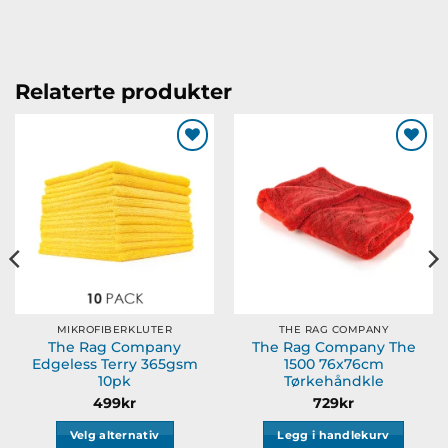
Relaterte produkter
Legg til
Legg til
ønskeliste
ønskeliste
MIKROFIBERKLUTER
THE RAG COMPANY
The Rag Company
The Rag Company The
Edgeless Terry 365gsm
1500 76x76cm
10pk
Tørkehåndkle
499
kr
729
kr
Velg alternativ
Legg i handlekurv