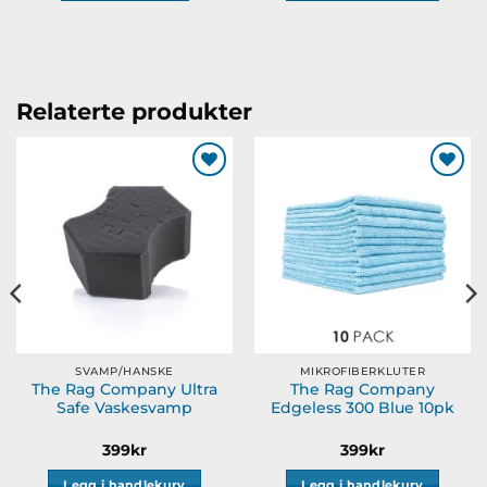
Dette
produktet
har
flere
varianter.
Relaterte produkter
Alternativene
kan
velges
Legg til
Legg til
på
ønskeliste
ønskeliste
produktsiden
SVAMP/HANSKE
MIKROFIBERKLUTER
The Rag Company Ultra
The Rag Company
Safe Vaskesvamp
Edgeless 300 Blue 10pk
399
kr
399
kr
Legg i handlekurv
Legg i handlekurv