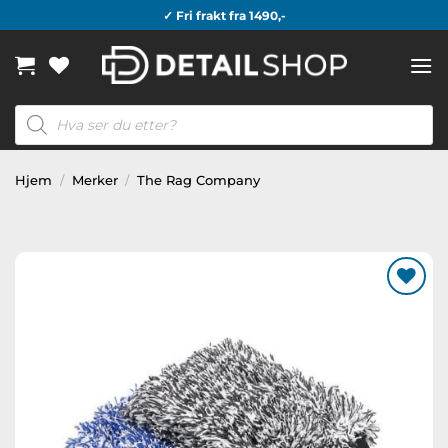
Skip
✓ Fri frakt fra 1490,-
to
content
Products
search
Hjem
/
Merker
/
The Rag Company
Legg til
ønskeliste