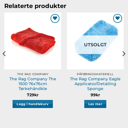
Relaterte produkter
Legg til
Legg til
ønskeliste
ønskeliste
UTSOLGT
THE RAG COMPANY
PÅFØRINGSMATERIELL
The Rag Company The
The Rag Company Eagle
1500 76x76cm
Applicator/Detailing
Tørkehåndkle
Sponge
729
kr
99
kr
Legg i handlekurv
Les mer