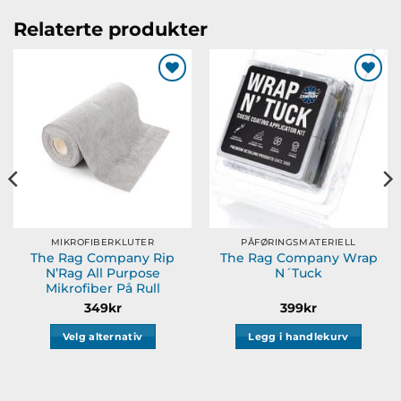
Relaterte produkter
Legg til
Legg til
ønskeliste
ønskeliste
MIKROFIBERKLUTER
PÅFØRINGSMATERIELL
The Rag Company Rip
The Rag Company Wrap
N’Rag All Purpose
N´Tuck
Mikrofiber På Rull
349
kr
399
kr
Velg alternativ
Legg i handlekurv
Dette
produktet
har