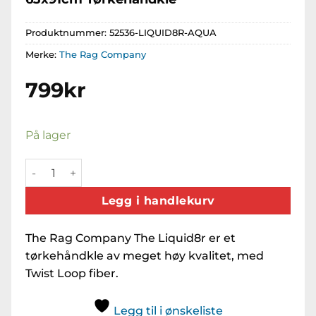
Produktnummer:
52536-LIQUID8R-AQUA
Merke:
The Rag Company
799
kr
På lager
The Rag Company The Liquid8r 63x91cm Tørkehåndkle a
Legg i handlekurv
The Rag Company The Liquid8r er et
tørkehåndkle av meget høy kvalitet, med
Twist Loop fiber.
Legg til i ønskeliste