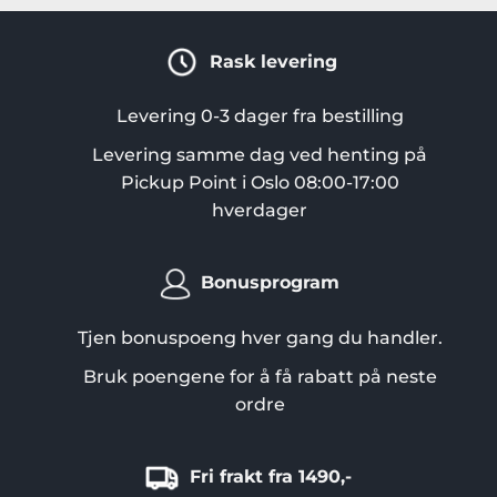
flere
varianter.
Rask levering
Alternativene
kan
velges
Levering 0-3 dager fra bestilling
på
Levering samme dag ved henting på
produktsiden
Pickup Point i Oslo 08:00-17:00
hverdager
Bonusprogram
Tjen bonuspoeng hver gang du handler.
Bruk poengene for å få rabatt på neste
ordre
Fri frakt fra 1490,-