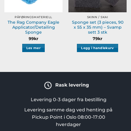
PÅFØRINGSMATERIELL
SKINN / SKAI
The Rag Company Eagle
Sponge set (3 pieces, 90
Applicator/Detailing
x 55 x 35 mm) – Svamp
Sponge
sett 3 stk
99
kr
79
kr
Les mer
Legg i handlekurv
Rask levering
Levering 0-3 dager fra bestilling
Levering samme dag ved henting på
Pickup Point i Oslo 08:00-17:00
hverdager