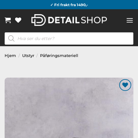
Skip
✓ Fri frakt fra 1490,-
to
content
Products
search
Hjem
/
Utstyr
/
Påføringsmateriell
Legg til
ønskeliste