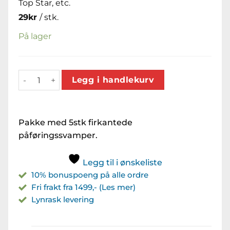
Top Star, etc.
29
kr
/ stk.
På lager
Koch-Chemie Påføringssvamp Firkantet 5pk antall
Legg i handlekurv
Pakke med 5stk firkantede
påføringssvamper.
Legg til i ønskeliste
10% bonuspoeng på alle ordre
Fri frakt fra 1499,- (Les mer)
Lynrask levering