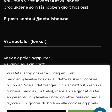
å si - men vi vet ihvertfall at du finner
produktene som får jobben gjort hos oss!
E-post:
kontakt@detailshop.no
Vi anbefaler (lenker)
Vask av poleringsputer
Farging av skinnratt
Vask motoren trygt!
Vi i Detailshop ønsker å gi deg en unik
Hvordan clayer du?
handleopplevelse hos oss. Til dette bruker vi cookies
og pixler. Noe av det trenger vi for at nettbutikken skal
Alle artikler
fungere (handlekurv f. eks), mens andre gjør at du får
en personlig opplevelse under og etter besøket. Ved å
trykke «OK» godtar du bruk av alle cookies og pixels.