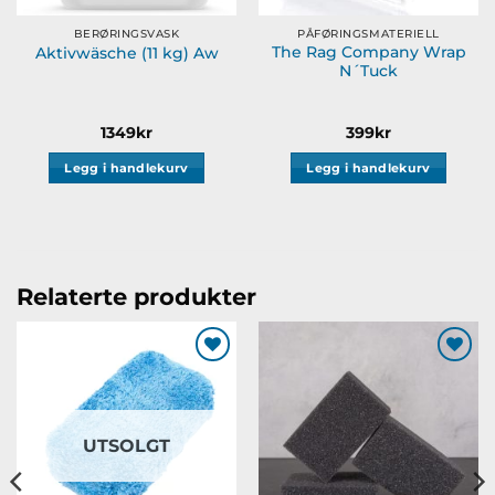
BERØRINGSVASK
PÅFØRINGSMATERIELL
The Rag Company Wrap
Aktivwäsche (11 kg) Aw
N´Tuck
råde:
1349
kr
399
kr
Legg i handlekurv
Legg i handlekurv
Relaterte produkter
Legg til
Legg til
ønskeliste
ønskeliste
UTSOLGT