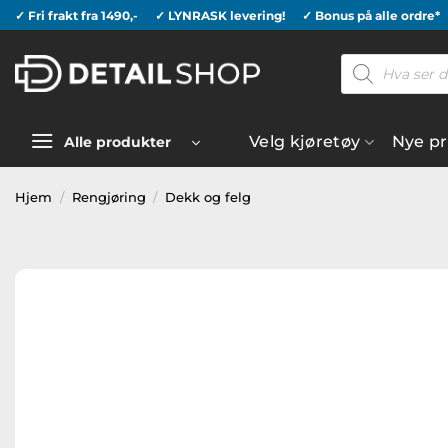
Skip
✓ Fri frakt fra 1490,-
✓ LYNRASK levering!
✓ Bonus på alle ordre*
to
Products
content
search
Velg kjøretøy
Nye p
Alle produkter
Hjem
/
Rengjøring
/
Dekk og felg