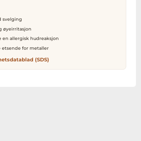
d svelging
ig øyeirritasjon
e en allergisk hudreaksjon
 etsende for metaller
hetsdatablad (SDS)