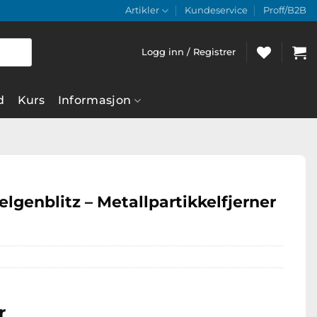
Artikler
Kundeservice
Proff/B2B
Logg inn / Registrer
d
Kurs
Informasjon
lgenblitz – Metallpartikkelfjerner
Prisområde:
r