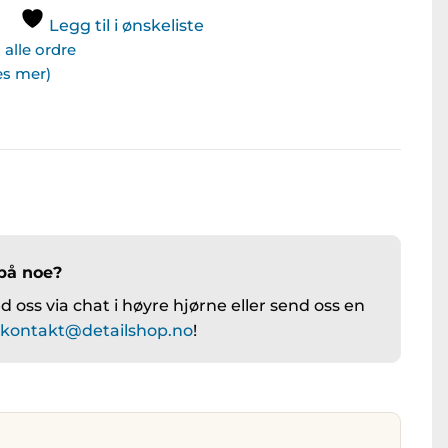
Legg til i ønskeliste
alle ordre
Les mer)
på noe?
 oss via chat i høyre hjørne eller send oss en
å
kontakt@detailshop.no
!