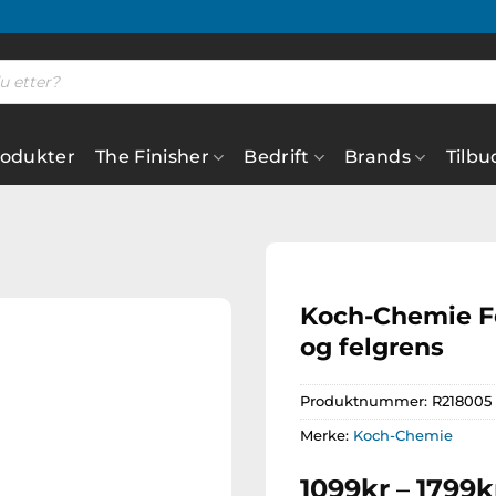
rodukter
The Finisher
Bedrift
Brands
Tilbu
Koch-Chemie Fe
og felgrens
Legg til
ønskeliste
Produktnummer:
R218005
Merke:
Koch-Chemie
1099
kr
–
1799
k