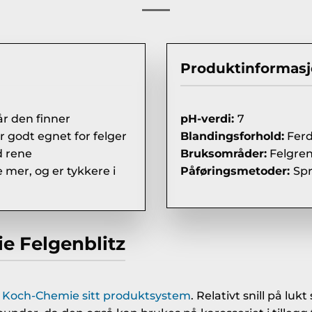
Produktinformas
år den finner
pH-verdi:
7
r godt egnet for felger
Blandingsforhold:
Ferd
d rene
Bruksområder:
Felgrens
mer, og er tykkere i
Påføringsmetoder:
Spr
e Felgenblitz
i
Koch-Chemie sitt produktsystem
. Relativt snill på l