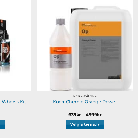
Legg til
Legg til
ønskeliste
ønskeliste
RENGJØRING
 Wheels Kit
Koch-Chemie Orange Power
Prisområde:
639
kr
–
4999
kr
639kr
til
v
Velg alternativ
4999kr
Dette