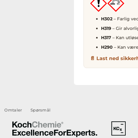
H302
– Farlig ve
H319
– Gir alvorl
H317
– Kan utløs
H290
– Kan være
Last ned sikker
Omtaler
Spørsmål