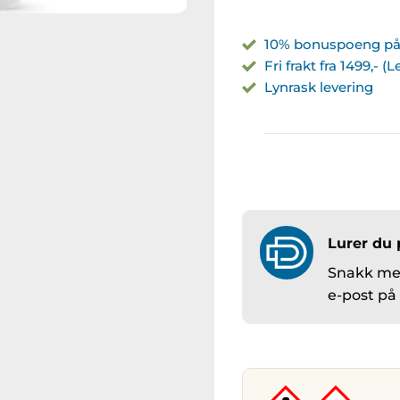
10% bonuspoeng på 
Fri frakt fra 1499,- (
Lynrask levering
Lurer du 
Snakk med
e-post p