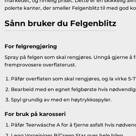
markedet, og rimelig priset. Dette er en skikkelig allr
polerte kanter, der smeller Felgenblitz til med god k
Sånn bruker du Felgenblitz
For felgrengjøring
Spray på felgen som skal rengjøres. Unngå gjerne å f
fremprovosere overflaterust.
Påfør overflaten som skal rengjøres, og la virke 5-
Bearbeid med en egnet felgbørste hvis nødvendig
Spyl grundig av med en høytrykksspyler.
For bruk på karosseri
Påfør Teerwäsche A for å fjerne asfalt hvis nødven
Legg Vorreiniger B/Green Star over hele bilen.