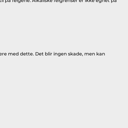
il på felgene. Alkaliske felgrenser er ikke egnet på
gere med dette. Det blir ingen skade, men kan