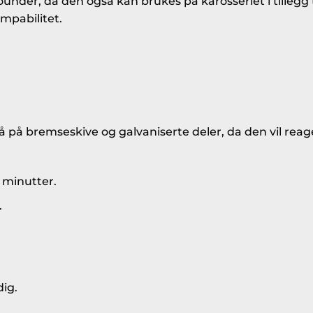
ounder, da den også kan brukes på karosseriet i tillegg t
ompabilitet.
å på bremseskive og galvaniserte deler, da den vil rea
7 minutter.
.
dig.