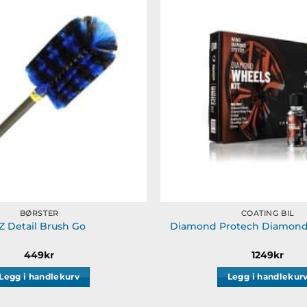
Legg til
ønskeliste
BØRSTER
COATING BIL
Z Detail Brush Go
Diamond Protech Diamond
449
kr
1249
kr
Legg i handlekurv
Legg i handlekur