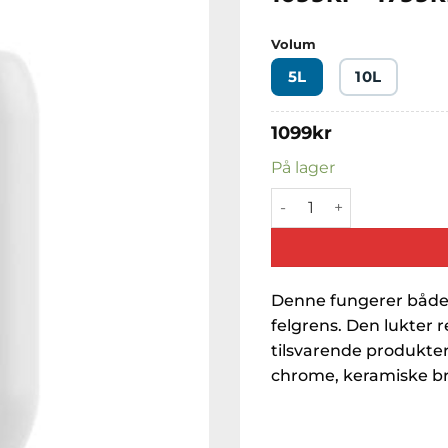
Volum
5L
10L
1099
kr
På lager
Koch-Chemie Felgenblitz 
Denne fungerer både s
felgrens. Den lukter 
tilsvarende produkter
chrome, keramiske br