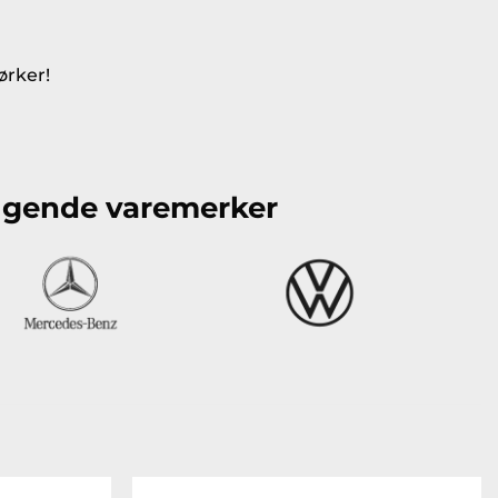
ørker!
følgende varemerker