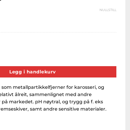
1099kr
til
NULLSTILL
1799kr
- Metallpartikkelfjerner og felgrens antall
Legg i handlekurv
om metallpartikkelfjerner for karosseri, og
relativt ålreit, sammenlignet med andre
 på markedet. pH nøytral, og trygg på f. eks
emseskiver, samt andre sensitive materialer.