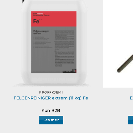
Legg til
ønskeliste
PROFFKJEMI
FELGENREINIGER extrem (11 kg) Fe
E
Kun B2B
Les mer