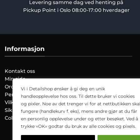
Levering samme dag ved henting på
Pickup Point i Oslo 08:00-17:00 hverdager
Informasjon
Kontakt oss
Min side
Ordreoversikt
Vi i Detailshop ønsker å gi deg en unik
Personvernerklæring
handleopplevelse hos oss. Til dette bruker vi cookies
Vilkår og Betingelser
og pixler. Noe av det trenger vi for at nettbutikken ska
Sikkerhetsdatablad
fungere (handlekurv f. eks), mens andre gjør at du får
Colourlock.no
en personlig opplevelse under og etter besøket. Ved å
trykke «OK» godtar du bruk av alle cookies og pixels.