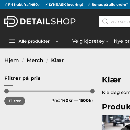
Skip
✓ Fri frakt fra 1490,-
✓ LYNRASK levering!
✓ Bonus på alle ordre*
to
Products
content
search
Velg kjøretøy
Nye p
Alle produkter
Hjem
/
Merch
/
Klær
Klær
Filtrer på pris
Kle deg som
Min.
Makspris
Pris:
140kr
—
1500kr
Filtrer
pris
Produk