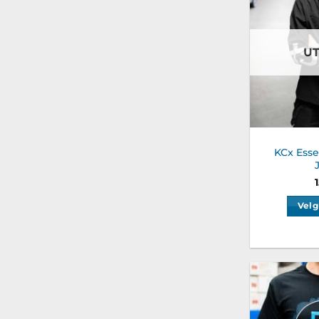
U
KCx Esse
Velg