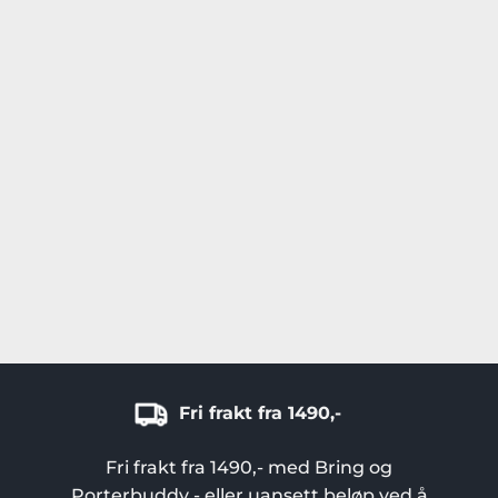
kan
velges
på
produktsiden
Fri frakt fra 1490,-
Fri frakt fra 1490,- med Bring og
Porterbuddy - eller uansett beløp ved å