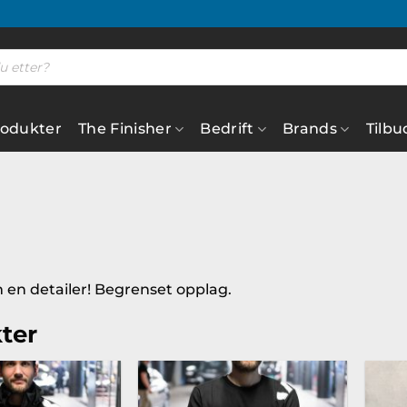
rodukter
The Finisher
Bedrift
Brands
Tilbu
 en detailer! Begrenset opplag.
ter