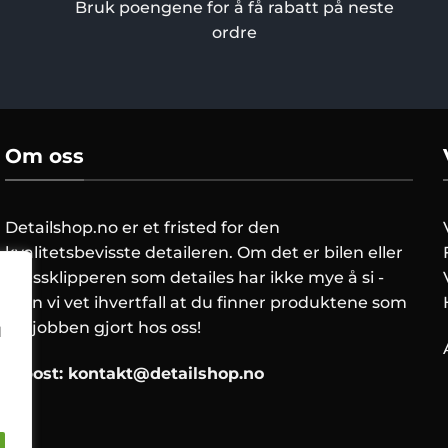
på
Bruk poengene for å få rabatt på neste
produktsiden
ordre
Om oss
Detailshop.no er et fristed for den
kvalitetsbevisste detaileren. Om det er bilen eller
gressklipperen som detailes har ikke mye å si -
men vi vet ihvertfall at du finner produktene som
får jobben gjort hos oss!
l
E-post:
kontakt@detailshop.no