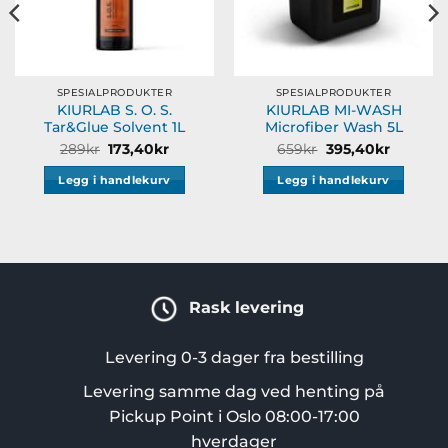
SPESIALPRODUKTER
SPESIALPRODUKTER
KIURLAB S. O. S.
KIURLAB MI-WASH
Tar&Glue Solvent 1L
Microfiber Wash 5L
ende
Opprinnelig
Nåværende
Opprinnelig
Nåvære
289
kr
173,40
kr
659
kr
395,40
kr
pris
pris
pris
pris
var:
er:
var:
er:
Legg i handlekurv
Legg i handlekurv
r.
289kr.
173,40kr.
659kr.
395,40kr
Rask levering
Levering 0-3 dager fra bestilling
Levering samme dag ved henting på
Pickup Point i Oslo 08:00-17:00
hverdager