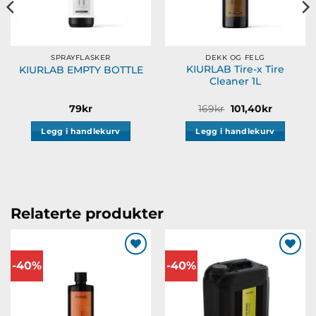
SPRAYFLASKER
DEKK OG FELG
KIURLAB Tire-x Tire
KIURLAB EMPTY BOTTLE
Cleaner 1L
ende
Opprinnelig
Nåvære
79
kr
169
kr
101,40
kr
pris
pris
var:
er:
Legg i handlekurv
Legg i handlekurv
.
169kr.
101,40kr.
Relaterte produkter
-40%
-40%
Legg til
Legg til
ønskeliste
ønskeliste