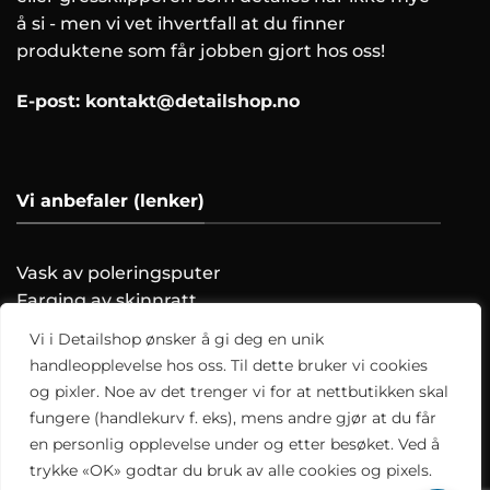
å si - men vi vet ihvertfall at du finner
produktene som får jobben gjort hos oss!
E-post:
kontakt@detailshop.no
Vi anbefaler (lenker)
Vask av poleringsputer
Farging av skinnratt
Vask motoren trygt!
Vi i Detailshop ønsker å gi deg en unik
Hvordan clayer du?
handleopplevelse hos oss. Til dette bruker vi cookies
og pixler. Noe av det trenger vi for at nettbutikken skal
Alle artikler
fungere (handlekurv f. eks), mens andre gjør at du får
en personlig opplevelse under og etter besøket. Ved å
trykke «OK» godtar du bruk av alle cookies og pixels.