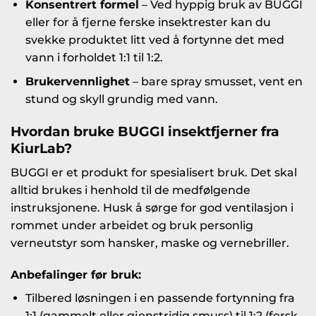
Konsentrert formel
– Ved hyppig bruk av BUGGI
eller for å fjerne ferske insektrester kan du
svekke produktet litt ved å fortynne det med
vann i forholdet 1:1 til 1:2.
Brukervennlighet
– bare spray smusset, vent en
stund og skyll grundig med vann.
Hvordan bruke
BUGGI insektfjerner fra
KiurLab
?
BUGGI er et produkt for spesialisert bruk. Det skal
alltid brukes i henhold til de medfølgende
instruksjonene. Husk å sørge for god ventilasjon i
rommet under arbeidet og bruk personlig
verneutstyr som hansker, maske og vernebriller.
Anbefalinger før bruk:
Tilbered løsningen i en passende fortynning fra
1:1 (gammelt eller gjenstridig smuss) til 1:2 (fersk