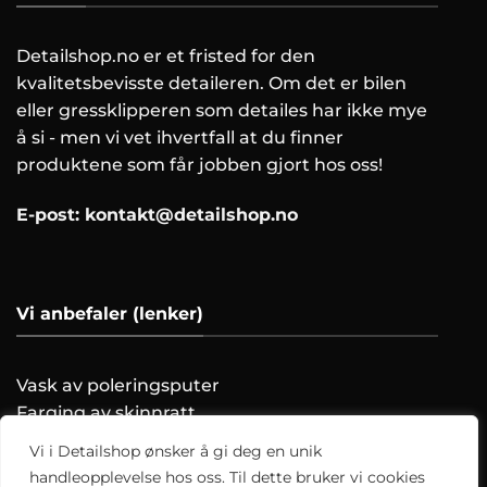
Detailshop.no er et fristed for den
kvalitetsbevisste detaileren. Om det er bilen
eller gressklipperen som detailes har ikke mye
å si - men vi vet ihvertfall at du finner
produktene som får jobben gjort hos oss!
E-post:
kontakt@detailshop.no
Vi anbefaler (lenker)
Vask av poleringsputer
Farging av skinnratt
Vask motoren trygt!
Vi i Detailshop ønsker å gi deg en unik
Hvordan clayer du?
handleopplevelse hos oss. Til dette bruker vi cookies