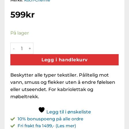
Merke:
Koch-Chemie
599
kr
På lager
KCx TexLock (500ml) antall
Legg i handlekurv
Beskytter alle typer tekstiler. Pålitelig mot
vann, smuss og flekker uten å endre følelsen
eller utseendet. For kabriolettak og
møbeltrekk.
Legg til i ønskeliste
10% bonuspoeng på alle ordre
Fri frakt fra 1499,- (Les mer)