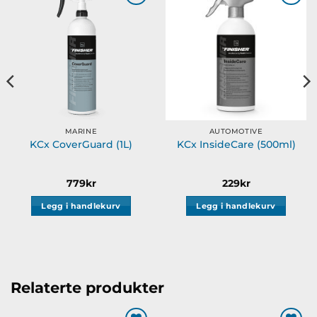
Legg til
Legg til
ønskeliste
ønskeliste
MARINE
AUTOMOTIVE
KCx CoverGuard (1L)
KCx InsideCare (500ml)
779
kr
229
kr
Legg i handlekurv
Legg i handlekurv
Relaterte produkter