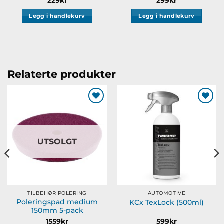
229
kr
299
kr
Legg i handlekurv
Legg i handlekurv
Relaterte produkter
Legg til
Legg til
ønskeliste
ønskeliste
UTSOLGT
TILBEHØR POLERING
AUTOMOTIVE
Poleringspad medium
KCx TexLock (500ml)
150mm 5-pack
1559
kr
599
kr