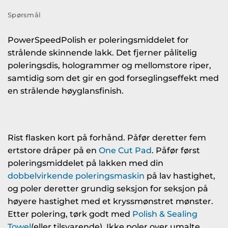
Spørsmål
PowerSpeedPolish er poleringsmiddelet for
strålende skinnende lakk. Det fjerner pålitelig
poleringsdis, hologrammer og mellomstore riper,
samtidig som det gir en god forseglingseffekt med
en strålende høyglansfinish.
Rist flasken kort på forhånd. Påfør deretter fem
ertstore dråper på en
One Cut Pad
. Påfør først
poleringsmiddelet på lakken med din
dobbelvirkende poleringsmaskin
på lav hastighet,
og poler deretter grundig seksjon for seksjon på
høyere hastighet med et kryssmønstret mønster.
Etter polering, tørk godt med
Polish & Sealing
Towel
(eller tilsvarende). Ikke poler over umalte