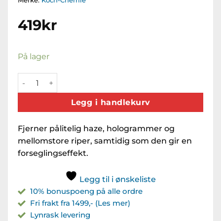
Merke:
Koch-Chemie
419
kr
På lager
KCx PowerSpeedPolish (250ml) antall
Legg i handlekurv
Fjerner pålitelig haze, hologrammer og
mellomstore riper, samtidig som den gir en
forseglingseffekt.
Legg til i ønskeliste
10% bonuspoeng på alle ordre
Fri frakt fra 1499,- (Les mer)
Lynrask levering