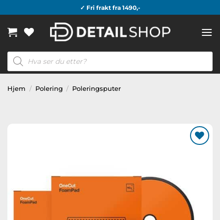
Skip
✓ Fri frakt fra 1490,-
to
content
Products
search
Hjem
/
Polering
/
Poleringsputer
Legg til
ønskeliste