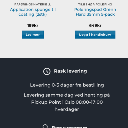
PÅFØRINGSMATERIELL
TILBEHØR POLERING
Application sponge til
Poleringspad Grønn
coating (2stk)
Hard 35mm 5-pack
199
kr
649
kr
Les mer
Legg i handlekurv
Rask levering
Levering 0-3 dager fra bestilling
Levering samme dag ved henting på
Pickup Point i Oslo 08:00-17:00
hverdager