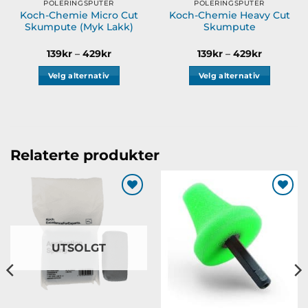
POLERINGSPUTER
POLERINGSPUTER
Koch-Chemie Micro Cut
Koch-Chemie Heavy Cut
Skumpute (Myk Lakk)
Skumpute
Prisområde:
Prisområ
139
kr
–
429
kr
139
kr
–
429
kr
139kr
139kr
til
til
Velg alternativ
Velg alternativ
429kr
429kr
Dette
Dette
produktet
produktet
har
har
flere
flere
varianter.
varianter.
Relaterte produkter
Alternativene
Alternativene
kan
kan
velges
velges
Legg til
Legg til
på
på
ønskeliste
ønskeliste
produktsiden
produktsiden
UTSOLGT