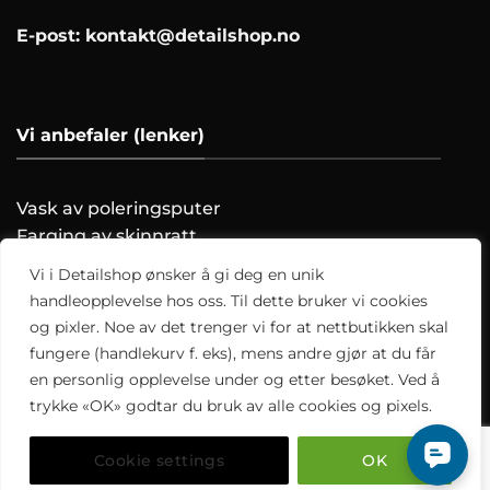
E-post:
kontakt@detailshop.no
Vi anbefaler (lenker)
Vask av poleringsputer
Farging av skinnratt
Vask motoren trygt!
Vi i Detailshop ønsker å gi deg en unik
Hvordan clayer du?
handleopplevelse hos oss. Til dette bruker vi cookies
og pixler. Noe av det trenger vi for at nettbutikken skal
Alle artikler
fungere (handlekurv f. eks), mens andre gjør at du får
en personlig opplevelse under og etter besøket. Ved å
trykke «OK» godtar du bruk av alle cookies og pixels.
Copyright 2026 ©
Detailshop.no
Cookie settings
OK