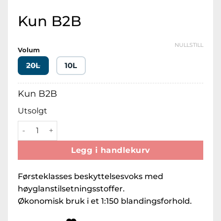
Kun B2B
NULLSTILL
Volum
20L
10L
Kun B2B
Utsolgt
Koch-Chemie Shield & Gloss Wax Hurtigforsegling antall
Legg i handlekurv
Førsteklasses beskyttelsesvoks med
høyglanstilsetningsstoffer.
Økonomisk bruk i et 1:150 blandingsforhold.