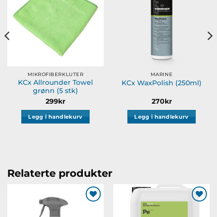
ønskeliste
ønskeliste
MIKROFIBERKLUTER
MARINE
KCx Allrounder Towel
KCx WaxPolish (250ml)
grønn (5 stk)
299
kr
270
kr
Legg i handlekurv
Legg i handlekurv
Relaterte produkter
Legg til
Legg til
ønskeliste
ønskeliste