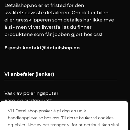
Detailshop.no er et fristed for den
kvalitetsbevisste detaileren. Om det er bilen
eller gressklipperen som detailes har ikke mye
å si - men vi vet ihvertfall at du finner
produktene som får jobben gjort hos oss!
E-post:
kontakt@detailshop.no
Vi anbefaler (lenker)
Vask av poleringsputer
Farging av skinnratt
Vask motoren trygt!
Vi i Detailshop ønsker å gi deg en unik
Hvordan clayer du?
handleopplevelse hos oss. Til dette bruker vi cookies
og pixler. Noe av det trenger vi for at nettbutikken skal
Alle artikler