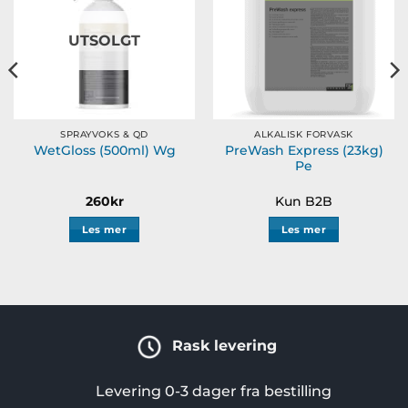
UTSOLGT
SPRAYVOKS & QD
ALKALISK FORVASK
PreWash Express (23kg)
WetGloss (500ml) Wg
Pe
260
kr
Kun B2B
Les mer
Les mer
Rask levering
Levering 0-3 dager fra bestilling