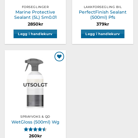
FORSEGLINGER
LAKKFORSEGLING BIL
Marine Protective
PerfectFinish Sealant
Sealant (5L) Sm0.01
(500ml) Pfs
2850
kr
379
kr
Legg i handlekurv
Legg i handlekurv
Legg til
ønskeliste
UTSOLGT
SPRAYVOKS & QD
WetGloss (500ml) Wg
Karakter:
4.8 av 5 mulige
260
kr