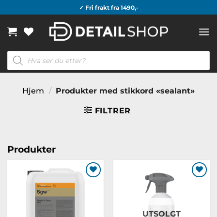
Skip
✓ Fri frakt fra 1490,-
to
content
Products
search
Hjem
/
Produkter med stikkord «sealant»
FILTRER
Produkter
Legg til
Legg til
ønskeliste
ønskeliste
UTSOLGT