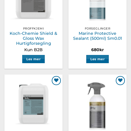
PROFFKJEMI
FORSEGLINGER
Koch-Chemie Shield &
Marine Protective
Gloss Wax
Sealant (500ml) Sm0.01
Hurtigforsegling
Kun B2B
680
kr
Les mer
Les mer
Legg til
Legg til
ønskeliste
ønskeliste