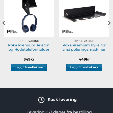
ønskeliste
ønskeliste
OPPBEVARING
OPPBEVARING
Poka Premium Telefon
Poka Premium hylle for
og Hodetelefonholder
små poleringsmaskiner
349
kr
449
kr
Legg i handlekurv
Legg i handlekurv
Rask levering
Levering 0-3 dager fra bestilling