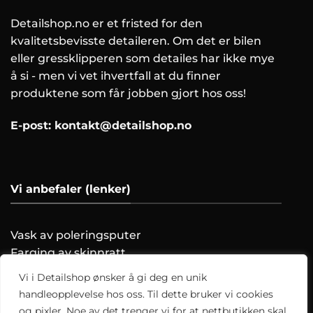
Detailshop.no er et fristed for den
kvalitetsbevisste detaileren. Om det er bilen
eller gressklipperen som detailes har ikke mye
å si - men vi vet ihvertfall at du finner
produktene som får jobben gjort hos oss!
E-post:
kontakt@detailshop.no
Vi anbefaler (lenker)
Vask av poleringsputer
Farging av skinnratt
Vask motoren trygt!
Vi i Detailshop ønsker å gi deg en unik
Hvordan clayer du?
handleopplevelse hos oss. Til dette bruker vi cookies
og pixler. Noe av det trenger vi for at nettbutikken skal