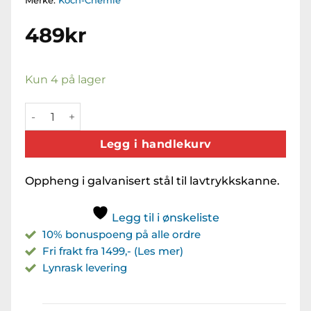
Merke:
Koch-Chemie
489
kr
Kun 4 på lager
KCX Pressure Sprayer Holder antall
Legg i handlekurv
Oppheng i galvanisert stål til lavtrykkskanne.
Legg til i ønskeliste
10% bonuspoeng på alle ordre
Fri frakt fra 1499,- (Les mer)
Lynrask levering