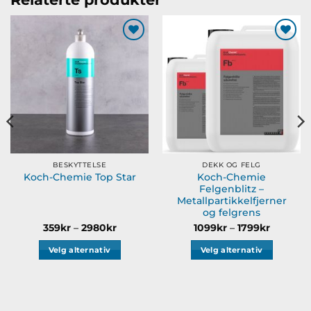
Legg til
Legg til
ønskeliste
ønskeliste
BESKYTTELSE
DEKK OG FELG
Koch-Chemie
Koch-Chemie Top Star
Felgenblitz –
Metallpartikkelfjerner
og felgrens
Prisområde:
Prisomr
359
kr
–
2980
kr
1099
kr
–
1799
kr
359kr
1099kr
til
til
Velg alternativ
Velg alternativ
2980kr
1799kr
Dette
Dette
produktet
produktet
har
har
flere
flere