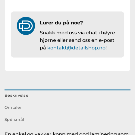
Lurer du på noe?
Snakk med oss via chat i høyre
hjørne eller send oss en e-post
på
kontakt@detailshop.no
!
Beskrivelse
Omtaler
Spørsmål
En enkel og vakker kopp med god laminering som