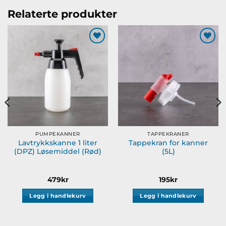
varianter.
varianter.
Relaterte produkter
Alternativene
Alternativene
kan
kan
velges
velges
Legg til
Legg til
på
på
ønskeliste
ønskeliste
produktsiden
produktsiden
PUMPEKANNER
TAPPEKRANER
Lavtrykkskanne 1 liter
Tappekran for kanner
(DPZ) Løsemiddel (Rød)
(5L)
råde:
479
kr
195
kr
Legg i handlekurv
Legg i handlekurv