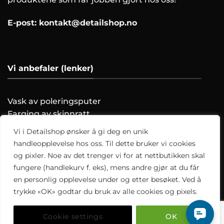
E-post:
kontakt@detailshop.no
Vi anbefaler (lenker)
Vask av poleringsputer
Farging av skinnratt
Vask motoren trygt!
Vi i Detailshop ønsker å gi deg en unik
Hvordan clayer du?
handleopplevelse hos oss. Til dette bruker vi cookies
og pixler. Noe av det trenger vi for at nettbutikken skal
Alle artikler
fungere (handlekurv f. eks), mens andre gjør at du får
en personlig opplevelse under og etter besøket. Ved å
trykke «OK» godtar du bruk av alle cookies og pixels.
Copyright 2026 ©
Detailshop.no
Cookie settings
OK