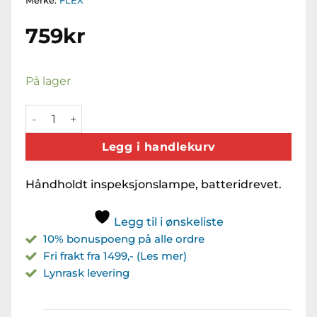
Merke:
FLEX
759
kr
På lager
Inspektionslampe antall
Legg i handlekurv
Håndholdt inspeksjonslampe, batteridrevet.
Legg til i ønskeliste
10% bonuspoeng på alle ordre
Fri frakt fra 1499,- (Les mer)
Lynrask levering