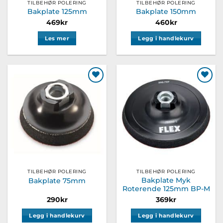
TILBEHØR POLERING
TILBEHØR POLERING
Bakplate 125mm
Bakplate 150mm
469
kr
460
kr
Les mer
Legg i handlekurv
Legg til
Legg til
ønskeliste
ønskeliste
TILBEHØR POLERING
TILBEHØR POLERING
Bakplate Myk
Bakplate 75mm
Roterende 125mm BP-M
290
kr
369
kr
Legg i handlekurv
Legg i handlekurv