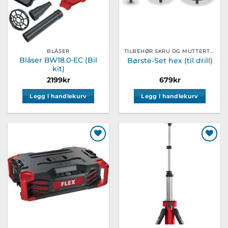
BLÅSER
TILBEHØR SKRU OG MUTTERTREKKER
Blåser BW18.0-EC (Bil
Børste-Set hex (til drill)
kit)
2199
kr
679
kr
Legg i handlekurv
Legg i handlekurv
Legg til
Legg til
ønskeliste
ønskeliste