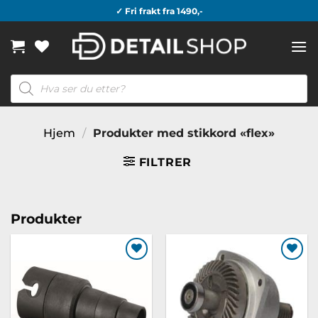
Skip
✓ Fri frakt fra 1490,-
to
content
Products
search
Hjem
/
Produkter med stikkord «flex»
FILTRER
Produkter
Legg til
Legg til
ønskeliste
ønskeliste