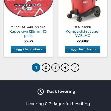
TILBEHØR KAPP OG SAG
STØVSUGER
Kappskive 125mm 10-
Kompaktstøvsuger
pack
VC6LMC
359
kr
2299
kr
Legg i handlekurv
Legg i handlekurv
1
2
3
4
Rask levering
Levering 0-3 dager fra bestilling