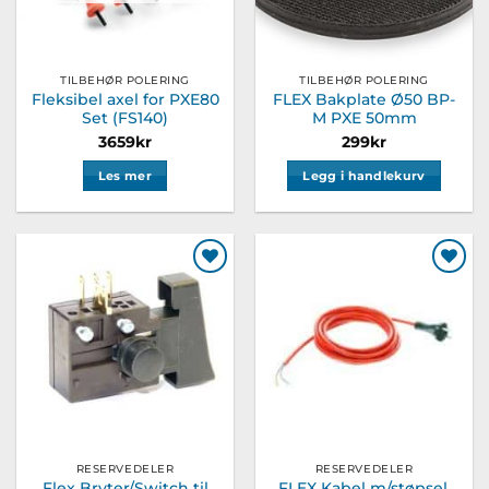
TILBEHØR POLERING
TILBEHØR POLERING
Fleksibel axel for PXE80
FLEX Bakplate Ø50 BP-
Set (FS140)
M PXE 50mm
3659
kr
299
kr
Les mer
Legg i handlekurv
Legg til
Legg til
ønskeliste
ønskeliste
RESERVEDELER
RESERVEDELER
Flex Bryter/Switch til
FLEX Kabel m/støpsel,