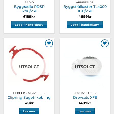
RADIO
ARBEIDSLYS
Byggradio RDSP
Byggstrålkaster TL4000
12/18/230
18.0/230
6189
kr
4899
kr
Legg i handlekurv
Legg i handlekurv
Legg til
Legg til
ønskeliste
ønskeliste
UTSOLGT
UTSOLGT
TILBEHØR STØVSUGER
RESERVEDELER
Clipring Sugetilkobling
Drevsats XFE
49
kr
1499
kr
Les mer
Les mer