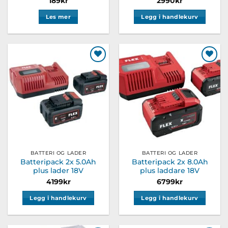
189
kr
2990
kr
Les mer
Legg i handlekurv
Legg til
Legg til
ønskeliste
ønskeliste
BATTERI OG LADER
BATTERI OG LADER
Batteripack 2x 5.0Ah
Batteripack 2x 8.0Ah
plus lader 18V
plus laddare 18V
4199
kr
6799
kr
Legg i handlekurv
Legg i handlekurv