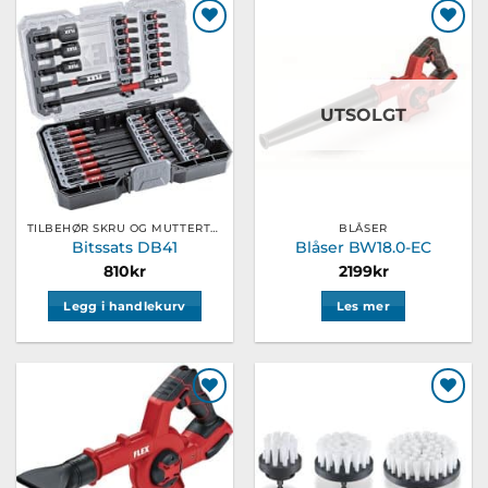
Legg til
Legg til
ønskeliste
ønskeliste
UTSOLGT
TILBEHØR SKRU OG MUTTERTREKKER
BLÅSER
Bitssats DB41
Blåser BW18.0-EC
810
kr
2199
kr
Legg i handlekurv
Les mer
Legg til
Legg til
ønskeliste
ønskeliste