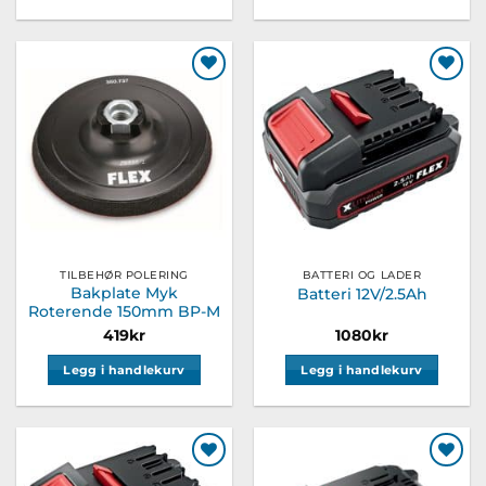
Legg til
Legg til
ønskeliste
ønskeliste
TILBEHØR POLERING
BATTERI OG LADER
Bakplate Myk
Batteri 12V/2.5Ah
Roterende 150mm BP-M
419
kr
1080
kr
Legg i handlekurv
Legg i handlekurv
Legg til
Legg til