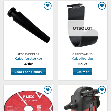
Legg til
Legg til
ønskeliste
ønskeliste
UTSOLGT
RESERVEDELER
OPPBEVARING
Kabelforsterker
Kabelholder
49
kr
159
kr
Legg i handlekurv
Les mer
Legg til
Legg til
ønskeliste
ønskeliste