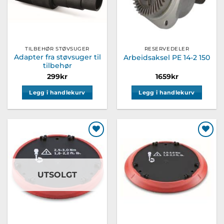
TILBEHØR STØVSUGER
RESERVEDELER
Adapter fra støvsuger til
Arbeidsaksel PE 14-2 150
tilbehør
299
kr
1659
kr
Legg i handlekurv
Legg i handlekurv
Legg til
Legg til
ønskeliste
ønskeliste
UTSOLGT