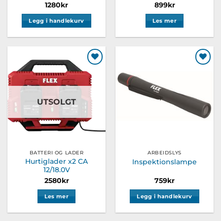
1280
kr
899
kr
Legg i handlekurv
Les mer
Legg til
Legg til
ønskeliste
ønskeliste
UTSOLGT
BATTERI OG LADER
ARBEIDSLYS
Hurtiglader x2 CA
Inspektionslampe
12/18.0V
2580
kr
759
kr
Les mer
Legg i handlekurv