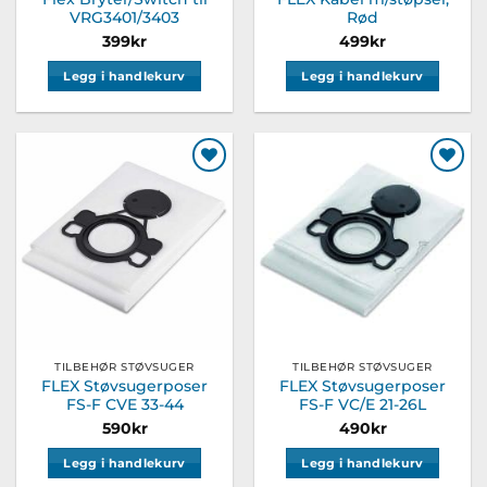
VRG3401/3403
Rød
399
kr
499
kr
Legg i handlekurv
Legg i handlekurv
Legg til
Legg til
ønskeliste
ønskeliste
TILBEHØR STØVSUGER
TILBEHØR STØVSUGER
FLEX Støvsugerposer
FLEX Støvsugerposer
FS-F CVE 33-44
FS-F VC/E 21-26L
590
kr
490
kr
Legg i handlekurv
Legg i handlekurv