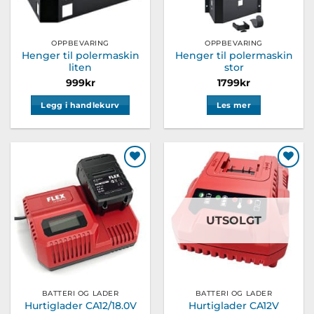
OPPBEVARING
OPPBEVARING
Henger til polermaskin
Henger til polermaskin
liten
stor
999
kr
1799
kr
Legg i handlekurv
Les mer
Legg til
Legg til
ønskeliste
ønskeliste
UTSOLGT
BATTERI OG LADER
BATTERI OG LADER
Hurtiglader CA12/18.0V
Hurtiglader CA12V