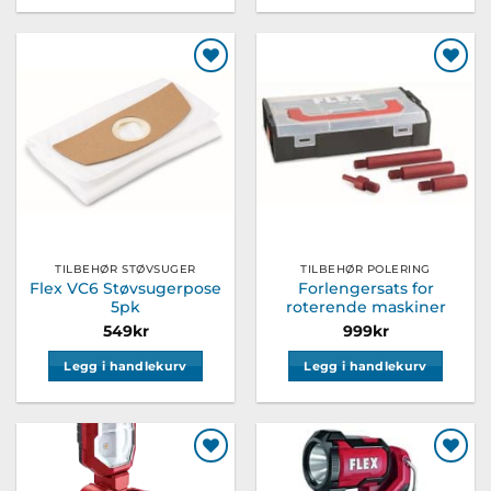
Legg til
Legg til
ønskeliste
ønskeliste
TILBEHØR STØVSUGER
TILBEHØR POLERING
Flex VC6 Støvsugerpose
Forlengersats for
5pk
roterende maskiner
549
kr
999
kr
Legg i handlekurv
Legg i handlekurv
Legg til
Legg til