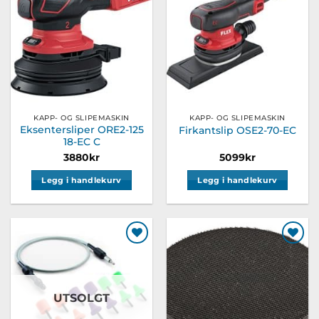
Legg til
Legg til
ønskeliste
ønskeliste
KAPP- OG SLIPEMASKIN
KAPP- OG SLIPEMASKIN
Eksentersliper ORE2-125
Firkantslip OSE2-70-EC
18-EC C
3880
kr
5099
kr
Legg i handlekurv
Legg i handlekurv
Legg til
Legg til
ønskeliste
ønskeliste
UTSOLGT