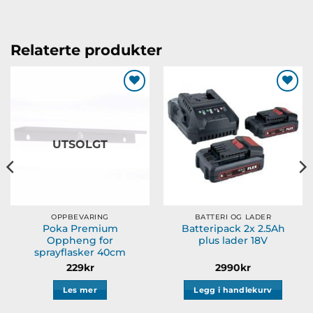
Relaterte produkter
Legg til
Legg til
ønskeliste
ønskeliste
UTSOLGT
OPPBEVARING
BATTERI OG LADER
Poka Premium
Batteripack 2x 2.5Ah
Oppheng for
plus lader 18V
sprayflasker 40cm
229
kr
2990
kr
Les mer
Legg i handlekurv