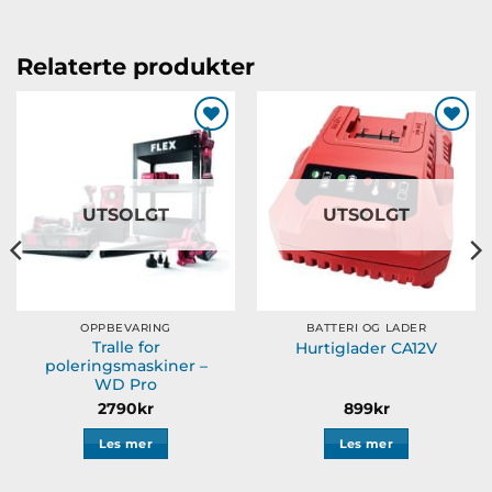
Relaterte produkter
Legg til
Legg til
ønskeliste
ønskeliste
UTSOLGT
UTSOLGT
OPPBEVARING
BATTERI OG LADER
Tralle for
Hurtiglader CA12V
poleringsmaskiner –
WD Pro
2790
kr
899
kr
Les mer
Les mer