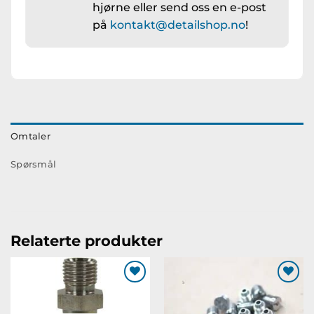
hjørne eller send oss en e-post
på
kontakt@detailshop.no
!
Omtaler
Spørsmål
Relaterte produkter
Legg til
Legg til
ønskeliste
ønskeliste