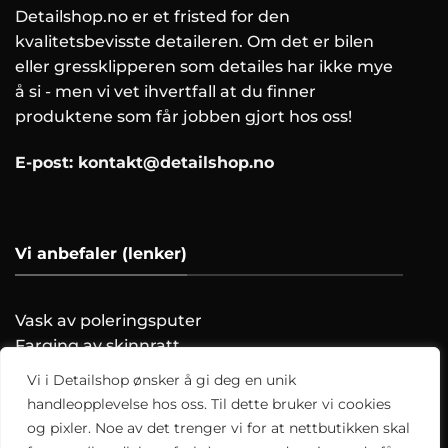
Detailshop.no er et fristed for den
kvalitetsbevisste detaileren. Om det er bilen
eller gressklipperen som detailes har ikke mye
å si - men vi vet ihvertfall at du finner
produktene som får jobben gjort hos oss!
E-post:
kontakt@detailshop.no
Vi anbefaler (lenker)
Vask av poleringsputer
Farging av skinnratt
Vask motoren trygt!
Vi i Detailshop ønsker å gi deg en unik
Hvordan clayer du?
handleopplevelse hos oss. Til dette bruker vi cookies
og pixler. Noe av det trenger vi for at nettbutikken skal
Alle artikler