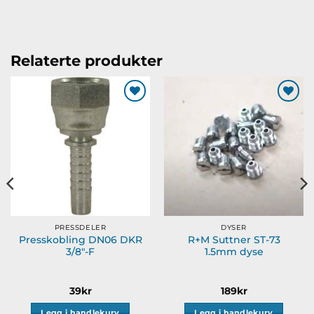
Relaterte produkter
Legg til
Legg til
ønskeliste
ønskeliste
PRESSDELER
DYSER
Presskobling DN06 DKR
R+M Suttner ST-73
3/8″-F
1.5mm dyse
39
kr
189
kr
Legg i handlekurv
Legg i handlekurv