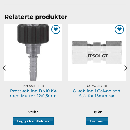
Relaterte produkter
Legg til
Legg til
ønskeliste
ønskeliste
UTSOLGT
PRESSDELER
GALVANISERT
Presskobling DN10 KA
G-kobling i Galvanisert
med Mutter 22×1,5mm
Stål for 15mm rør
79
kr
119
kr
Legg i handlekurv
Les mer