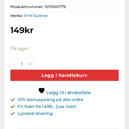
Produktnummer:
107000779
Merke:
R+M Suttner
149
kr
På lager
R+M Suttner Endeklemme 32x30mm antall
Legg i handlekurv
Legg til i ønskeliste
10% bonuspoeng på alle ordre
Fri frakt fra 1499,- (Les mer)
Lynrask levering