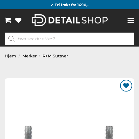
Skip
✓ Fri frakt fra 1490,-
to
content
Products
search
Hjem
/
Merker
/
R+M Suttner
Legg til
ønskeliste