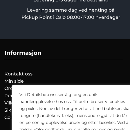
Levering samme dag ved henting på
Pickup Point i Oslo 08:00-17:00 hverdager
Informasjon
Kontakt oss
Min side
Ordreoversikt
Vi i Detailshop ønsker å gi deg en unik
Personvernerklæring
handleopplevelse hos oss. Til dette bruker vi cookies
Vilkår og Betingelser
og pixler. Noe av det trenger vi for at nettbutikken ska
Sikkerhetsdatablad
fungere (handlekurv f. eks), mens andre gjør at du får
Colourlock.no
en personlig opplevelse under og etter besøket. Ved å
trykke «OK» godtar du bruk av alle cookies og pixels.