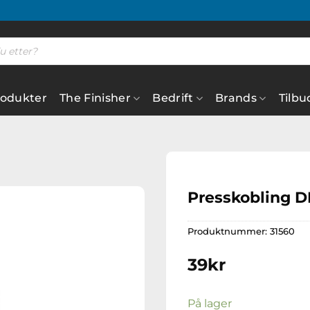
rodukter
The Finisher
Bedrift
Brands
Tilbu
Presskobling D
Produktnummer:
31560
Legg til
ønskeliste
39
kr
På lager