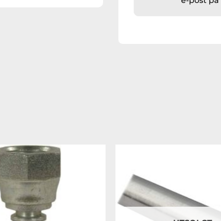
e-post p
Legg til
ønskeliste