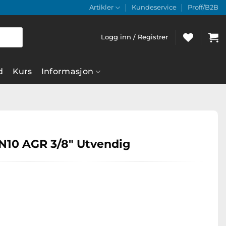
Artikler
Kundeservice
Proff/B2B
Logg inn / Registrer
d
Kurs
Informasjon
N10 AGR 3/8″ Utvendig