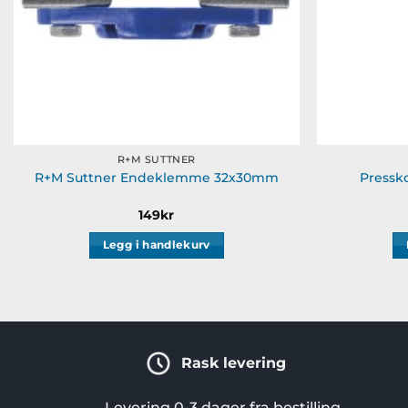
R+M SUTTNER
R+M Suttner Endeklemme 32x30mm
Pressk
149
kr
Legg i handlekurv
Rask levering
Levering 0-3 dager fra bestilling