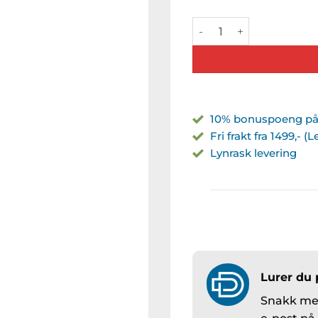
Presskobling DN10 AGR 3
10% bonuspoeng på 
Fri frakt fra 1499,- (
Lynrask levering
Lurer du 
Snakk med