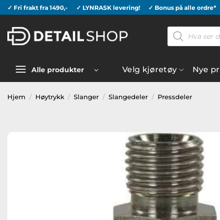
Skip
✓ Fri frakt fra 1490,-
✓ LYNRASK levering!
✓ Bonus på alle ordre*
to
Products
content
search
Velg kjøretøy
Nye p
Alle produkter
Hjem
/
Høytrykk
/
Slanger
/
Slangedeler
/
Pressdeler