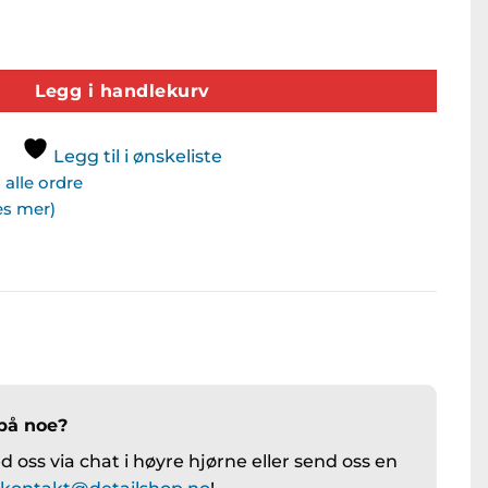
/8" Utvendig antall
Legg i handlekurv
Legg til i ønskeliste
alle ordre
Les mer)
på noe?
 oss via chat i høyre hjørne eller send oss en