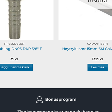
UTSOLGT
PRESSDELER
GALVANISERT
obling DN06 DKR 3/8″-F
Høytrykksrør 15mm 6M Galv
39
kr
1329
kr
Legg i handlekurv
Les mer
Bonusprogram
Tjen bonuspoeng hver gang du handler.