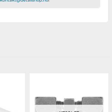
å
kontakt@detailshop.no
!
Legg til
Legg til
ønskeliste
ønskeliste