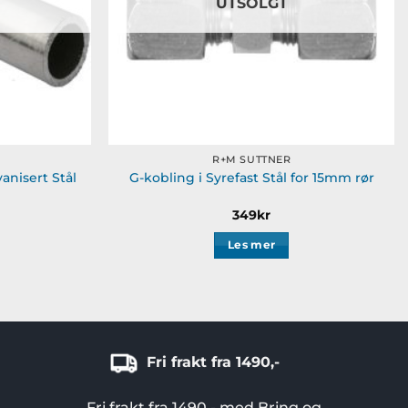
UTSOLGT
R+M SUTTNER
anisert Stål
G-kobling i Syrefast Stål for 15mm rør
349
kr
Les mer
Fri frakt fra 1490,-
Fri frakt fra 1490,- med Bring og