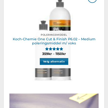
Legg til
ønskeliste
POLERINGSMIDDEL
Koch-Chemie One Cut & Finish P6.02 – Medium
poleringsmiddel m/ voks
Karakter:
5.0 av 5 mulige
Prisområde:
359
kr
–
1150
kr
359kr
til
Velg alternativ
1150kr
Dette
produktet
har
flere
varianter.
Alternativene
kan
velges
på