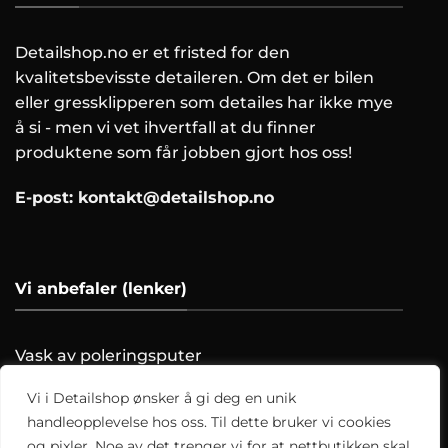
Detailshop.no er et fristed for den
kvalitetsbevisste detaileren. Om det er bilen
eller gressklipperen som detailes har ikke mye
å si - men vi vet ihvertfall at du finner
produktene som får jobben gjort hos oss!
E-post:
kontakt@detailshop.no
Vi anbefaler (lenker)
Vask av poleringsputer
Farging av skinnratt
Vi i Detailshop ønsker å gi deg en unik
Vask motoren trygt!
handleopplevelse hos oss. Til dette bruker vi cookies
Hvordan clayer du?
og pixler. Noe av det trenger vi for at nettbutikken skal