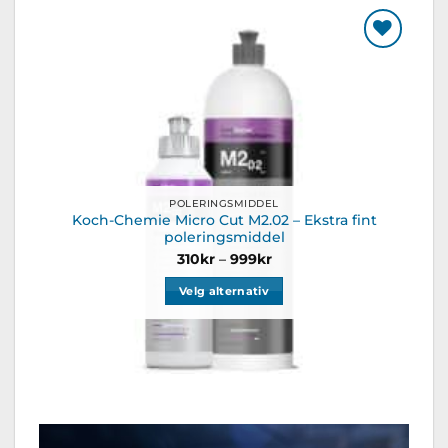
Legg til
ønskeliste
POLERINGSMIDDEL
Koch-Chemie Micro Cut M2.02 – Ekstra fint
poleringsmiddel
Prisområde:
310
kr
–
999
kr
310kr
til
Velg alternativ
999kr
Dette
produktet
har
flere
varianter.
Alternativene
kan