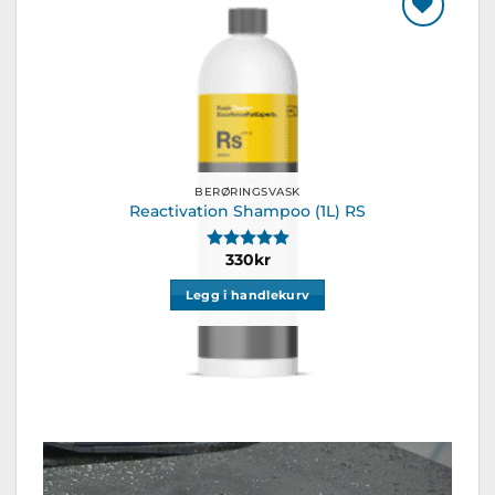
Legg til
ønskeliste
BERØRINGSVASK
Reactivation Shampoo (1L) RS
Karakter:
5.0 av 5 mulige
330
kr
Legg i handlekurv