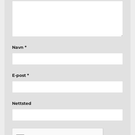
Navn
*
E-post
*
Nettsted