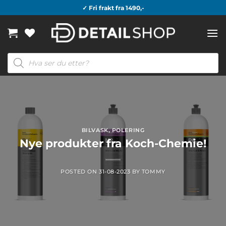
Skip
✓ Fri frakt fra 1490,-
to
content
Products
search
BILVASK
,
POLERING
Nye produkter fra Koch-Chemie!
POSTED ON
31-08-2023
BY
TOMMY