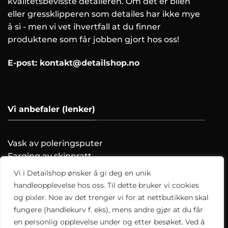
kvalitetsbevisste detaileren. Om det er bilen
eller gressklipperen som detailes har ikke mye
å si - men vi vet ihvertfall at du finner
produktene som får jobben gjort hos oss!
E-post:
kontakt@detailshop.no
Vi anbefaler (lenker)
Vask av poleringsputer
Farging av skinnratt
Vask motoren trygt!
Vi i Detailshop ønsker å gi deg en unik
Hvordan clayer du?
handleopplevelse hos oss. Til dette bruker vi cookies
og pixler. Noe av det trenger vi for at nettbutikken skal
Alle artikler
fungere (handlekurv f. eks), mens andre gjør at du får
en personlig opplevelse under og etter besøket. Ved å