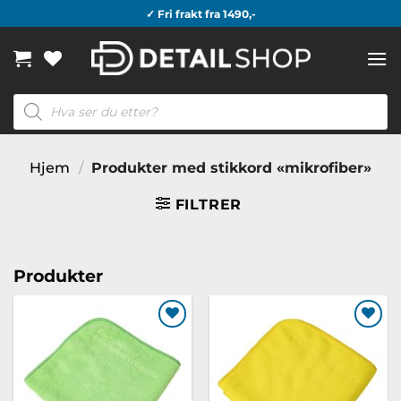
Skip
✓ Fri frakt fra 1490,-
to
content
Products
search
Hjem
/
Produkter med stikkord «mikrofiber»
FILTRER
Produkter
Legg til
Legg til
ønskeliste
ønskeliste