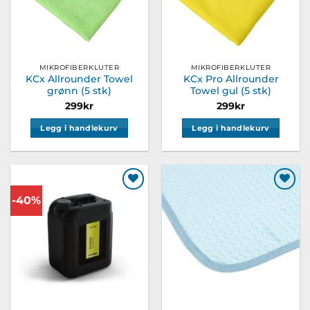
MIKROFIBERKLUTER
MIKROFIBERKLUTER
KCx Allrounder Towel
KCx Pro Allrounder
grønn (5 stk)
Towel gul (5 stk)
299
kr
299
kr
Legg i handlekurv
Legg i handlekurv
-40%
Legg til
Legg til
ønskeliste
ønskeliste