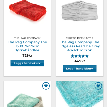
ønskeliste
ønskeliste
Alternativene
Alternativene
kan
kan
velges
velges
på
på
produktsiden
produktsiden
THE RAG COMPANY
MIKROFIBERKLUTER
The Rag Company The
The Rag Company The
1500 76x76cm
Edgeless Pearl Ice Grey
Tørkehåndkle
40x40cm 12pk
729
kr
Karakter:
5.0 av 5 m
449
kr
Legg i handlekurv
Legg i handlekurv
Legg til
Legg til
ønskeliste
ønskeliste