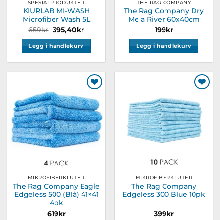
SPESIALPRODUKTER
THE RAG COMPANY
KIURLAB MI-WASH
The Rag Company Dry
Microfiber Wash 5L
Me a River 60x40cm
Opprinnelig
Nåværende
659
kr
395,40
kr
199
kr
pris
pris
var:
er:
Legg i handlekurv
Legg i handlekurv
659kr.
395,40kr.
Legg til
Legg til
ønskeliste
ønskeliste
MIKROFIBERKLUTER
MIKROFIBERKLUTER
The Rag Company Eagle
The Rag Company
Edgeless 500 (Blå) 41×41
Edgeless 300 Blue 10pk
4pk
619
kr
399
kr