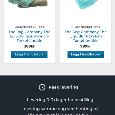
MIKROFIBERKLUTER
MIKROFIBERKLUTER
The Rag Company The
The Rag Company The
Liquid8r 2pk 41x41cm
Liquid8r 63x91cm
Tørkehåndkle
Tørkehåndkle
369
kr
799
kr
Legg i handlekurv
Legg i handlekurv
Rask levering
Levering 0-3 dager fra bestilling
Levering samme dag ved henting på