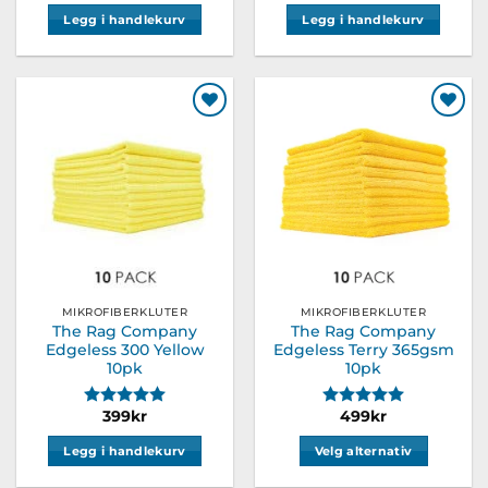
Legg i handlekurv
Legg i handlekurv
Legg til
Legg til
ønskeliste
ønskeliste
MIKROFIBERKLUTER
MIKROFIBERKLUTER
The Rag Company
The Rag Company
Edgeless 300 Yellow
Edgeless Terry 365gsm
10pk
10pk
Karakter:
5.0 av 5 mulige
Karakter:
5.0 av 5 m
399
kr
499
kr
Legg i handlekurv
Velg alternativ
Dette