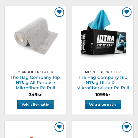
produktet
har
flere
Legg til
Legg til
varianter.
ønskeliste
ønskeliste
Alternativene
kan
velges
på
produktsiden
MIKROFIBERKLUTER
MIKROFIBERKLUTER
The Rag Company Rip
The Rag Company Rip
N’Rag All Purpose
N’Rag Ultra XL –
Mikrofiber På Rull
Mikrofiberkluter På Rull
349
kr
1099
kr
Velg alternativ
Velg alternativ
Dette
Dette
produktet
produktet
har
har
flere
flere
Legg til
Legg til
varianter.
varianter.