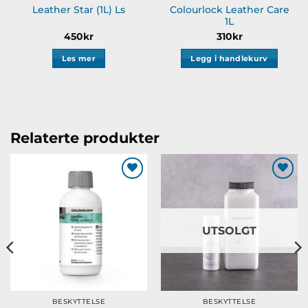
Colourlock Leather Care
Leather Star (1L) Ls
1L
åde:
450
kr
310
kr
Les mer
Legg i handlekurv
Relaterte produkter
Legg til
Legg til
ønskeliste
ønskeliste
UTSOLGT
BESKYTTELSE
BESKYTTELSE