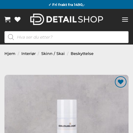
Skip
✓ Fri frakt fra 1490,-
to
content
Products
search
Hjem
/
Interiør
/
Skinn / Skai
/
Beskyttelse
Legg til
ønskeliste