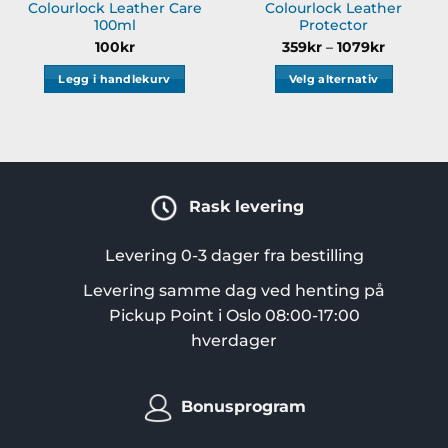
Colourlock Leather Care
Colourlock Leather
100ml
Protector
Prisområ
100
kr
359
kr
–
1079
kr
359kr
til
Legg i handlekurv
Velg alternativ
1079kr
Dette
produktet
har
flere
varianter.
Rask levering
Alternativene
kan
velges
Levering 0-3 dager fra bestilling
på
Levering samme dag ved henting på
produktsiden
Pickup Point i Oslo 08:00-17:00
hverdager
Bonusprogram