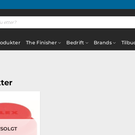
rodukter
The Finisher
Bedrift
Brands
Tilbu
ter
Legg til
ønskeliste
TSOLGT