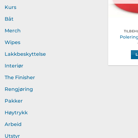
Kurs
Båt
Merch
TILBEH
Poleri
Wipes
Lakkbeskyttelse
L
Interiør
The Finisher
Rengjøring
Pakker
Høytrykk
Arbeid
Utstyr