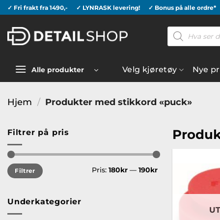
Skip
✓ Fri frakt fra 1490,-
✓ LYNRASK levering!
✓ Bonus på alle ordre*
to
Products
content
search
Velg kjøretøy
Nye p
Alle produkter
Hjem
/
Produkter med stikkord «puck»
Produk
Filtrer på pris
Min.
Makspris
Pris:
180kr
—
190kr
Filtrer
pris
Underkategorier
U