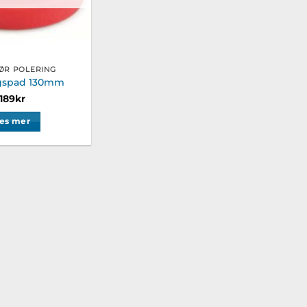
ØR POLERING
ngspad 130mm
189
kr
es mer