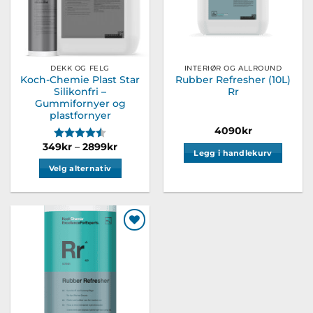
DEKK OG FELG
INTERIØR OG ALLROUND
Koch-Chemie Plast Star
Rubber Refresher (10L)
Silikonfri –
Rr
Gummifornyer og
plastfornyer
4090
kr
Karakter:
4.8 av 5 mulige
Prisområde:
349
kr
–
2899
kr
Legg i handlekurv
349kr
til
Velg alternativ
2899kr
Dette
produktet
har
flere
Legg til
varianter.
ønskeliste
Alternativene
kan
velges
på