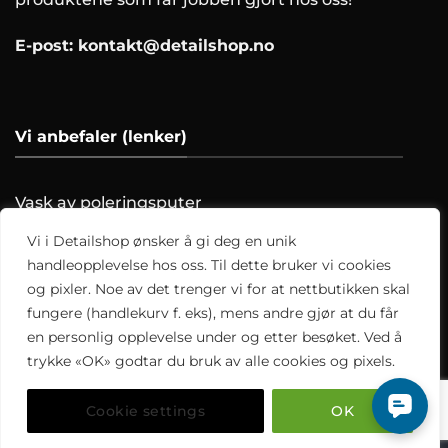
E-post:
kontakt@detailshop.no
Vi anbefaler (lenker)
Vask av poleringsputer
Farging av skinnratt
Vi i Detailshop ønsker å gi deg en unik
Vask motoren trygt!
handleopplevelse hos oss. Til dette bruker vi cookies
Hvordan clayer du?
og pixler. Noe av det trenger vi for at nettbutikken skal
fungere (handlekurv f. eks), mens andre gjør at du får
Alle artikler
en personlig opplevelse under og etter besøket. Ved å
trykke «OK» godtar du bruk av alle cookies og pixels.
Cookie settings
OK
Copyright 2026 ©
Detailshop.no