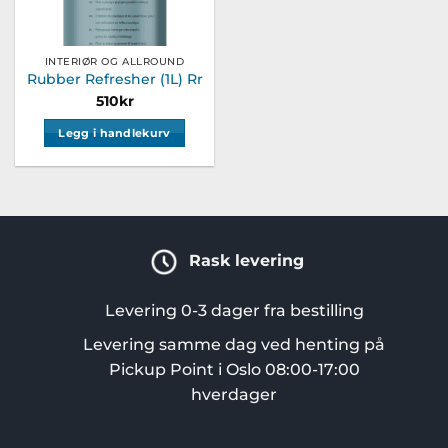
produktsiden
INTERIØR OG ALLROUND
Rubber Refresher (1L) Rr
510
kr
Legg i handlekurv
Rask levering
Levering 0-3 dager fra bestilling
Levering samme dag ved henting på
Pickup Point i Oslo 08:00-17:00
hverdager