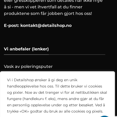
eller gressklipperen som detailes har ikke mye
å si - men vi vet ihvertfall at du finner
produktene som får jobben gjort hos oss!
E-post:
kontakt@detailshop.no
Vi anbefaler (lenker)
Vask av poleringsputer
Farging av skinnratt
Vask motoren trygt!
Vi i Detailshop ønsker å gi deg en unik
Hvordan clayer du?
handleopplevelse hos oss. Til dette bruker vi cookies
og pixler. Noe av det trenger vi for at nettbutikken skal
Alle artikler
fungere (handlekurv f. eks), mens andre gjør at du får
en personlig opplevelse under og etter besøket. Ved å
trykke «OK» godtar du bruk av alle cookies og pixels.