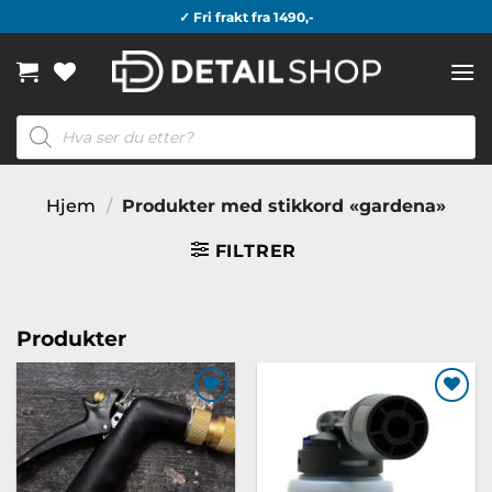
Skip
✓ Fri frakt fra 1490,-
to
content
Products
search
Hjem
/
Produkter med stikkord «gardena»
FILTRER
Produkter
Legg til
Legg til
ønskeliste
ønskeliste