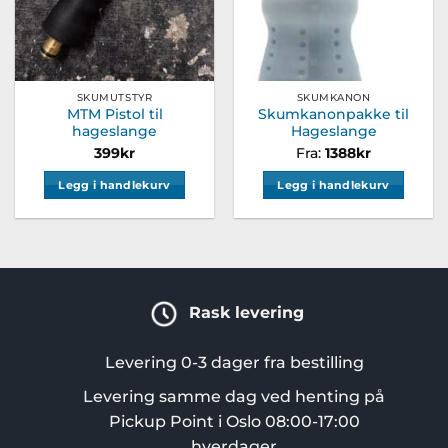
SKUMUTSTYR
SKUMKANON
MTM Pistol til
Skumkanonpakke til
hageslange
Hageslange
399
kr
Fra:
1388
kr
Legg i handlekurv
Legg i handlekurv
Rask levering
Levering 0-3 dager fra bestilling
Levering samme dag ved henting på
Pickup Point i Oslo 08:00-17:00
hverdager