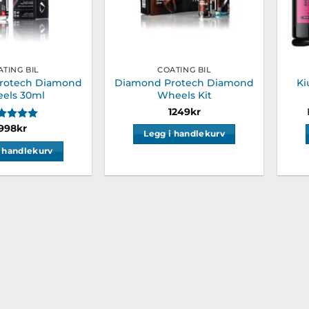
ATING BIL
COATING BIL
rotech Diamond
Diamond Protech Diamond
Ki
els 30ml
Wheels Kit
1249
kr
rakter:
5.0 av 5 mulige
998
kr
Legg i handlekurv
i handlekurv