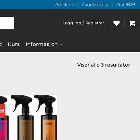
Artikler
Kundeservice
Proff/B2B
Logg inn / Registrer
d
Kurs
Informasjon
Viser alle 3 resultater
d!
Legg til
ønskeliste