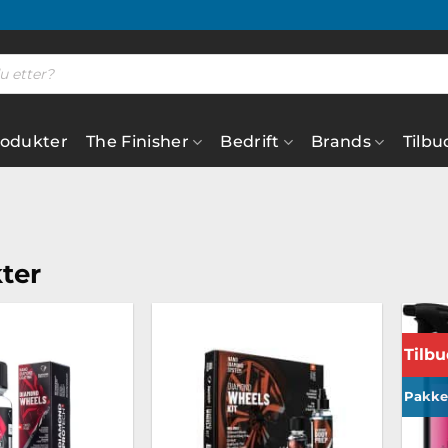
rodukter
The Finisher
Bedrift
Brands
Tilbu
ter
Tilbu
Legg til
Legg til
ønskeliste
ønskeliste
Pakke