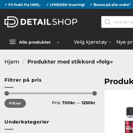
Skip
✓ Fri frakt fra 1490,-
✓ LYNRASK levering!
✓ Bonus på alle ordre*
to
Products
content
search
Velg kjøretøy
Nye p
Alle produkter
Hjem
/
Produkter med stikkord «felg»
Produk
Filtrer på pris
Min.
Makspris
Pris:
700kr
—
1250kr
Filtrer
pris
Underkategorier