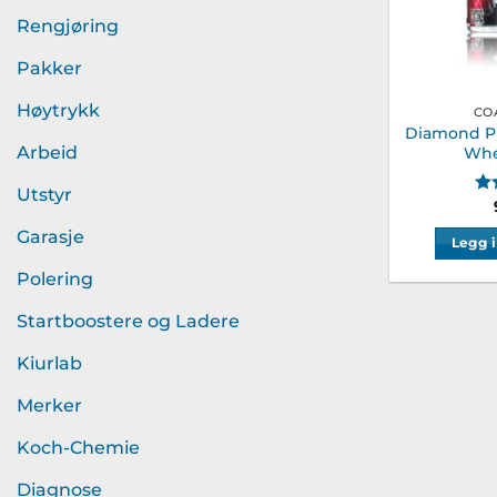
Rengjøring
Pakker
Høytrykk
CO
Diamond P
Arbeid
Whe
Ka
Utstyr
Garasje
Legg 
Polering
Startboostere og Ladere
Kiurlab
Merker
Koch-Chemie
Diagnose