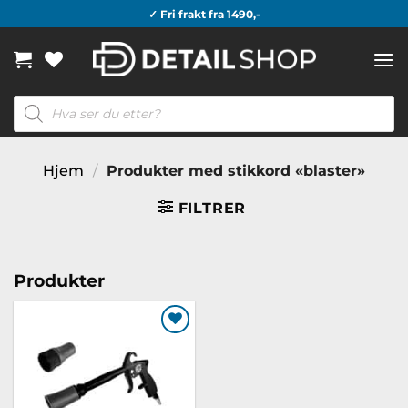
Skip
✓ Fri frakt fra 1490,-
to
content
Products
search
Hjem
/
Produkter med stikkord «blaster»
FILTRER
Produkter
Legg til
ønskeliste