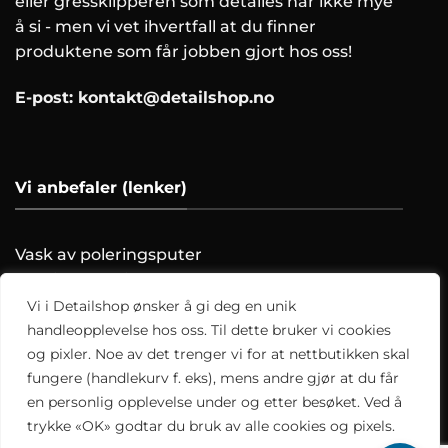
eller gressklipperen som detailes har ikke mye
å si - men vi vet ihvertfall at du finner
produktene som får jobben gjort hos oss!
E-post:
kontakt@detailshop.no
Vi anbefaler (lenker)
Vask av poleringsputer
Farging av skinnratt
Vask motoren trygt!
Vi i Detailshop ønsker å gi deg en unik
Hvordan clayer du?
handleopplevelse hos oss. Til dette bruker vi cookies
og pixler. Noe av det trenger vi for at nettbutikken skal
Alle artikler
fungere (handlekurv f. eks), mens andre gjør at du får
en personlig opplevelse under og etter besøket. Ved å
trykke «OK» godtar du bruk av alle cookies og pixels.