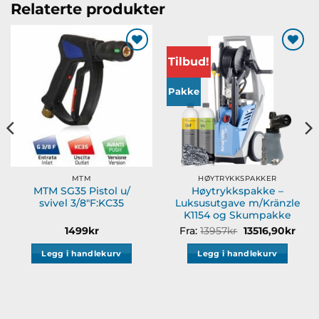
Relaterte produkter
Tilbud!
Legg til
Legg til
ønskeliste
ønskeliste
Pakke
MTM
HØYTRYKKSPAKKER
MTM SG35 Pistol u/
Høytrykkspakke –
svivel 3/8″F:KC35
Luksusutgave m/Kränzle
K1154 og Skumpakke
Opprinnelig
Nåv
1499
kr
Fra:
13957
kr
13516,90
kr
pris
pris
var:
er:
Legg i handlekurv
Legg i handlekurv
13957kr.
13516