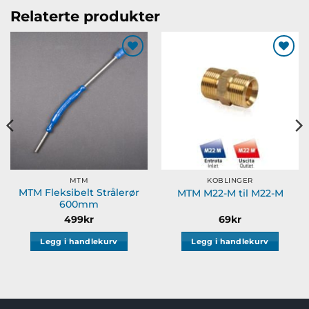
Relaterte produkter
Legg til
Legg til
ønskeliste
ønskeliste
MTM
KOBLINGER
MTM Fleksibelt Strålerør
MTM M22-M til M22-M
600mm
499
kr
69
kr
Legg i handlekurv
Legg i handlekurv