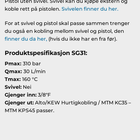
Pistol uten svivel. Svivel kan du kjøpe ekstern og
koble rett på pistolen.
Svivelen finner du her.
For at svivel og pistol skal passe sammen trenger
du også en kobling mellom svivel og pistol, den
finner du da her,
(hvis du ikke har en fra før).
Produktspesifikasjon SG31:
Pmax:
310 bar
Qmax:
30 L/min
Tmax:
160 °C
Svivel:
Nei
Gjenger inn:
3/8″F
Gjenger ut:
Alto/KEW Hurtigkobling / MTM KC35 –
MTM KPS45 passer.