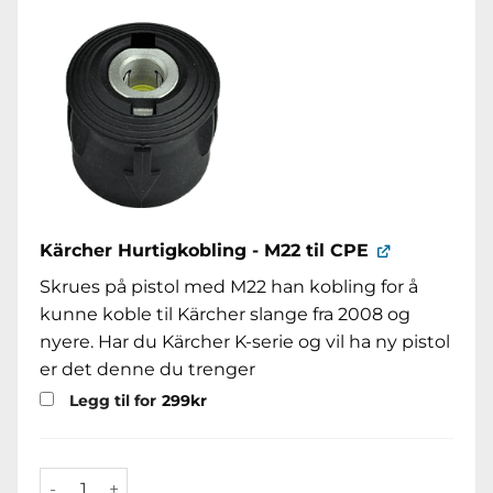
Kärcher Hurtigkobling - M22 til CPE
Skrues på pistol med M22 han kobling for å
kunne koble til Kärcher slange fra 2008 og
nyere. Har du Kärcher K-serie og vil ha ny pistol
er det denne du trenger
Legg til for
299
kr
MTM SG31 Pistol u/ svivel 3/8"F:KC35 antall