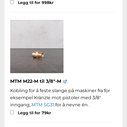
Legg til for
998
kr
MTM M22-M til 3/8"-M
Kobling for å feste slange på maskiner fra for
eksempel Kränzle mot pistoler med 3/8"
inngang;
MTM SG31
for å nevne én.
Legg til for
79
kr