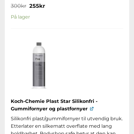
Opprinnelig
Nåværende
300
kr
255
kr
pris
pris
var:
er:
På lager
300kr.
255kr.
Koch-Chemie Plast Star Silikonfri -
Gummifornyer og plastfornyer
Silikonfri plast/gummifornyer til utvendig bruk.
Etterlater en silkematt overflate med lang
holdbarhet. Bodyshop safe betyr at den kan