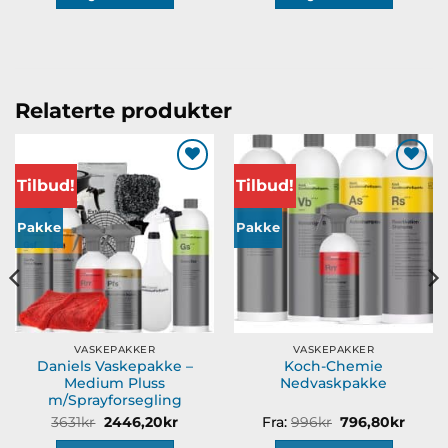
1028kr.
822,4
Relaterte produkter
Tilbud!
Tilbud!
Legg til
Legg til
ønskeliste
ønskeliste
Pakke
Pakke
VASKEPAKKER
VASKEPAKKER
Daniels Vaskepakke –
Koch-Chemie
Medium Pluss
Nedvaskpakke
m/Sprayforsegling
Opprinnelig
Nåværende
Opprinnelig
Nåvæ
3631
kr
2446,20
kr
Fra:
996
kr
796,80
kr
pris
pris
pris
pris
var:
er:
var:
er: