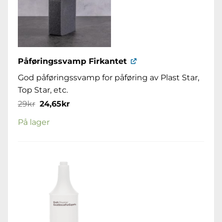
Påføringssvamp Firkantet
God påføringssvamp for påføring av Plast Star,
Top Star, etc.
Opprinnelig
Nåværende
29
kr
24,65
kr
pris
pris
var:
er:
På lager
29kr.
24,65kr.