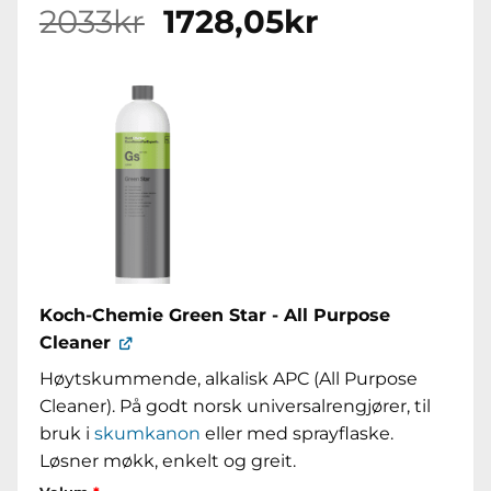
Opprinnelig
Nåværend
2033
kr
1728,05
kr
pris
pris
var:
er:
2033kr.
1728,05kr.
Koch-Chemie Green Star - All Purpose
Cleaner
Høytskummende, alkalisk APC (All Purpose
Cleaner). På godt norsk universalrengjører, til
bruk i
skumkanon
eller med sprayflaske.
Løsner møkk, enkelt og greit.