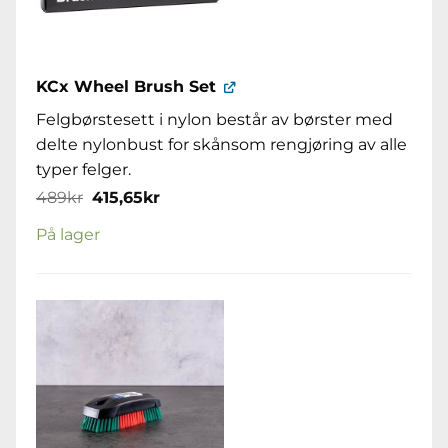
KCx Wheel Brush Set
Felgbørstesett i nylon består av børster med
delte nylonbust for skånsom rengjøring av alle
typer felger.
Opprinnelig
Nåværende
489
kr
415,65
kr
pris
pris
var:
er:
På lager
489kr.
415,65kr.