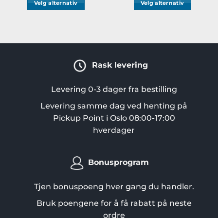
Velg alternativ
Velg alternativ
3631kr.
2446,20kr.
996kr.
796,80
Rask levering
Levering 0-3 dager fra bestilling
Levering samme dag ved henting på
Pickup Point i Oslo 08:00-17:00
hverdager
Bonusprogram
Tjen bonuspoeng hver gang du handler.
Bruk poengene for å få rabatt på neste
ordre