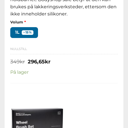
brukes på lakkeringsverksteder, ettersom den
ikke inneholder silikoner.
Volum
*
1L
−15%
NULLSTILL
Opprinnelig
Nåværende
349
kr
296,65
kr
pris
pris
var:
er:
På lager
349kr.
296,65kr.