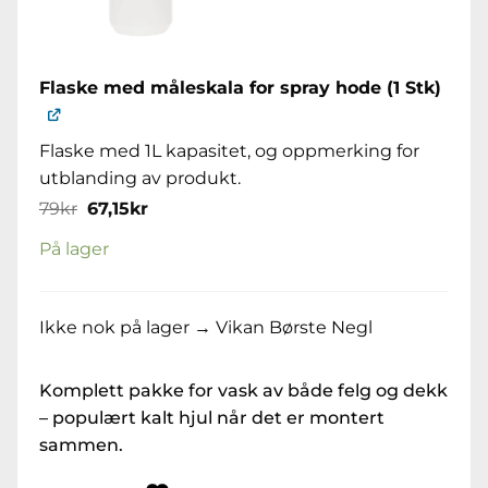
Flaske med måleskala for spray hode (1 Stk)
Flaske med 1L kapasitet, og oppmerking for
utblanding av produkt.
Opprinnelig
Nåværende
79
kr
67,15
kr
pris
pris
var:
er:
På lager
79kr.
67,15kr.
Ikke nok på lager → Vikan Børste Negl
Komplett pakke for vask av både felg og dekk
– populært kalt hjul når det er montert
sammen.