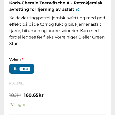
Koch-Chemie Teerwäsche A - Petrokjemisk
avfetting for fjerning av asfalt
Kaldavfetting/petrokjemisk avfetting med god
effekt på både tørr og fuktig bil. Fjerner asfalt,
tjære, bitumen og andre svinerier. Kan med
fordel legges før f. eks Vorreiniger B eller Green
Star.
Volum
*
1L
−15%
NULLSTILL
Opprinnelig
Nåværende
189
kr
160,65
kr
pris
pris
var:
er:
På lager
189kr.
160,65kr.