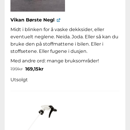
Vikan Børste Negl
Midt i blinken for å vaske dekksider, eller
eventuelt neglene. Neida. Joda. Eller så kan du
bruke den på stoffmattene i bilen. Eller i
stoffsetene. Eller fugene i dusjen.
Med andre ord: mange bruksområder!
Opprinnelig
Nåværende
199
kr
169,15
kr
pris
pris
var:
er:
Utsolgt
199kr.
169,15kr.