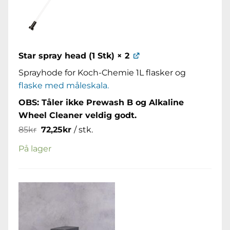
Star spray head (1 Stk)
× 2
Sprayhode for Koch-Chemie 1L flasker og
flaske med måleskala.
OBS: Tåler ikke Prewash B og Alkaline
Wheel Cleaner veldig godt.
Opprinnelig
Nåværende
85
kr
72,25
kr
/ stk.
pris
pris
var:
er:
På lager
85kr.
72,25kr.